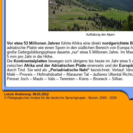
Auffaltung der Alpen
Vor etwa 53 Millionen Jahren
führte Afrika eine direkt
nordgerichtete 
adriatische Platte wie einen Sporn in den südlichen Bereich von Europa hi
große Gebirgsbildungsphase dauerte „nur“ etwa 5 Millionen Jahre. Im 
5 mm pro Jahr in die Höhe.
Die
Kontinentalplatten
bewegen sich übrigens bis heute im Jahr etwa 5 
zwischen
Afrika und der Adriatischen Platte
einerseits und der
Europäi
durch Tirol. Sie wird als
„Periadriatische Naht“
bezeichnet. Verlauf: Id
Malè – Proveis – Hofmahdsattel – Marauner Tal – äußeres Ultental Richtu
Penser Joch – Mauls – Vals – Terenten – Kiens – Bruneck – Sillian.
Letzte Änderung:
08.01.2012
© Pädagogisches Institut für die deutsche Sprachgruppe - Bozen. 2000 -
2026