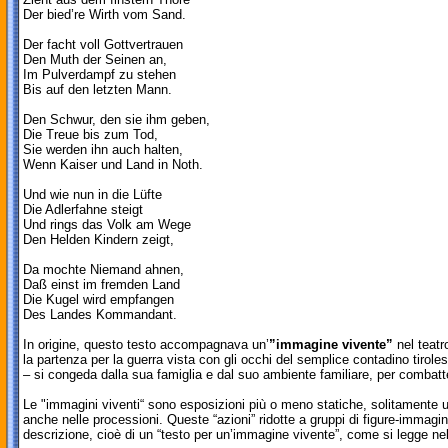
Der bied’re Wirth vom Sand.
Der facht voll Gottvertrauen
Den Muth der Seinen an,
Im Pulverdampf zu stehen
Bis auf den letzten Mann.
Den Schwur, den sie ihm geben,
Die Treue bis zum Tod,
Sie werden ihn auch halten,
Wenn Kaiser und Land in Noth.
Und wie nun in die Lüfte
Die Adlerfahne steigt
Und rings das Volk am Wege
Den Helden Kindern zeigt,
Da mochte Niemand ahnen,
Daß einst im fremden Land
Die Kugel wird empfangen
Des Landes Kommandant.
In origine, questo testo accompagnava un’
”immagine vivente”
nel teatr
la partenza per la guerra vista con gli occhi del semplice contadino tirol
– si congeda dalla sua famiglia e dal suo ambiente familiare, per combatte
Le "immagini viventi“ sono esposizioni più o meno statiche, solitamente 
anche nelle processioni. Queste “azioni” ridotte a gruppi di figure-immagi
descrizione, cioè di un “testo per un’immagine vivente”, come si legge nel 