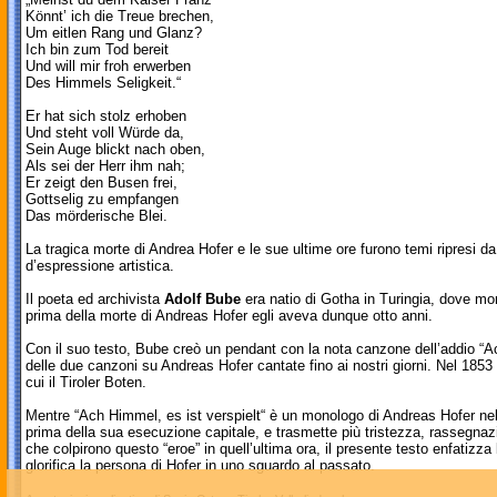
Könnt’ ich die Treue brechen,
Um eitlen Rang und Glanz?
Ich bin zum Tod bereit
Und will mir froh erwerben
Des Himmels Seligkeit.“
Er hat sich stolz erhoben
Und steht voll Würde da,
Sein Auge blickt nach oben,
Als sei der Herr ihm nah;
Er zeigt den Busen frei,
Gottselig zu empfangen
Das mörderische Blei.
La tragica morte di Andrea Hofer e le sue ultime ore furono temi ripresi d
d’espressione artistica.
Il poeta ed archivista
Adolf Bube
era natio di Gotha in Turingia, dove mor
prima della morte di Andreas Hofer egli aveva dunque otto anni.
Con il suo testo, Bube creò un pendant con la nota canzone dell’addio “Ac
delle due canzoni su Andreas Hofer cantate fino ai nostri giorni. Nel 1853 
cui il Tiroler Boten.
Mentre “Ach Himmel, es ist verspielt“ è un monologo di Andreas Hofer nel
prima della sua esecuzione capitale, e trasmette più tristezza, rassegnaz
che colpirono questo “eroe” in quell’ultima ora, il presente testo enfatizza 
glorifica la persona di Hofer in uno sguardo al passato.