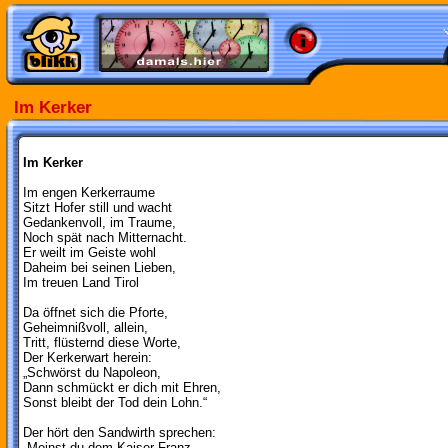
Im Kerker
Im Kerker
Im engen Kerkerraume
Sitzt Hofer still und wacht
Gedankenvoll, im Traume,
Noch spät nach Mitternacht.
Er weilt im Geiste wohl
Daheim bei seinen Lieben,
Im treuen Land Tirol
Da öffnet sich die Pforte,
Geheimnißvoll, allein,
Tritt, flüsternd diese Worte,
Der Kerkerwart herein:
„Schwörst du Napoleon,
Dann schmückt er dich mit Ehren,
Sonst bleibt der Tod dein Lohn.“
Der hört den Sandwirth sprechen:
„Meinst du dem Kaiser Franz