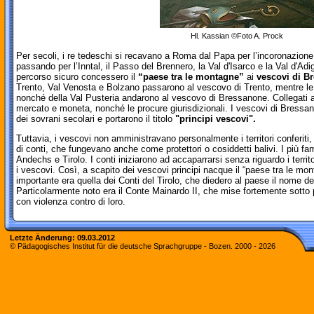
Hl. Kassian ©Foto A. Prock
Per secoli, i re tedeschi si recavano a Roma dal Papa per l’incoronazione a
passando per l’Inntal, il Passo del Brennero, la Val d'Isarco e la Val d'A
percorso sicuro concessero il
“paese tra le montagne”
ai
vescovi di Br
Trento, Val Venosta e Bolzano passarono al vescovo di Trento, mentre le c
nonché della Val Pusteria andarono al vescovo di Bressanone. Collegati a q
mercato e moneta, nonché le procure giurisdizionali. I vescovi di Bressa
dei sovrani secolari e portarono il titolo
"principi vescovi".
Tuttavia, i vescovi non amministravano personalmente i territori conferiti
di conti, che fungevano anche come protettori o cosiddetti balivi. I più fa
Andechs e Tirolo. I conti iniziarono ad accaparrarsi senza riguardo i terri
i vescovi. Così, a scapito dei vescovi principi nacque il “paese tra le mo
importante era quella dei Conti del Tirolo, che diedero al paese il nome del
Particolarmente noto era il Conte Mainardo II, che mise fortemente sotto 
con violenza contro di loro.
Letzte Änderung:
09.03.2012
© Pädagogisches Institut für die deutsche Sprachgruppe - Bozen. 2000 -
2026