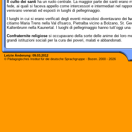
Il culto dei santi
ha un ruolo centrale. La maggior parte dei santi erano ma
fede, ai quali si faceva appello come intercessori e intermediari nel rapport
venivano venerati ed esposti in luoghi di pellegrinaggio.
I luoghi in cui si erano verificati degli eventi miracolosi diventavano dei
lu
citiamo Maria Trens nella Val d'Isarco, Pietralba vicino a Bolzano, St. 
Kaltenbrunn nella Kaunertal. I luoghi di pellegrinaggio hanno tutt’oggi un
Confraternite religiose
si occupavano della sorte delle anime dei loro 
grandi istituzioni sociali per la cura dei poveri, malati e abbandonati.
Letzte Änderung:
09.03.2012
© Pädagogisches Institut für die deutsche Sprachgruppe - Bozen. 2000 -
2026