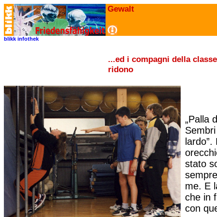
Gewalt
blikk
infothek
...ed i compagni della class
ridono
„Palla d
Sembri 
lardo”.
orecchi
stato s
sempre 
me. E 
che in 
con que