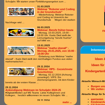
Schuljahr. Wir starten unser Fortbildungsangebot zum ...
31.03.2025
Webinar "Roboter und Coding
in der Grundschule"
Wiederholung: Webinar Roboter
und Coding im Unterricht der
Grundschule Wegen der starken
Nachfrage wird ...
06.03.2025
Webinar: Berufe früher-heute
F
Montag, 10.03.2025, 15:00 -
16:00 Uhr Kartin Dietl stellt die
Lernumgebung "berufe frueher"
auf blikk vor. ...
13.01.2025
Webinar "mathe überall" -
Interess
Montag, 20.01.2025, von 15:00 -
16:00 Uhr
Einladung zum Webinar "mathe
Ideen 
überall" - Karin Dietl stellt den reichhaltigen Fundus aus vielen
mathematischen ...
Ideen fü
29.11.2024
Webinar: VIPS - Gezeichnete
Kindergarten
Geschichten
Montag, 02.12.2024 (Achtung:
vorverlegt!) VIPS: Ein
Zeichenprogramm, mit dem Kinder
Aktuelle Mitmach-Wi
bereits ab der ersten Klasse ...
Burgen und
29.11.2024
Wir stellen
Ankündigung Webinare im Schuljahr 2024-25
#DigitaleMedien auf MS Teams Liebe KollegInnen und
Aktuelle Blogs für S
Kollegen, herzlich willkommen im neuen Schuljahr. Wir ...
φantasien
20.11.2024
Kinderarch
mehr ...
Wort der Woche
GS Schüler