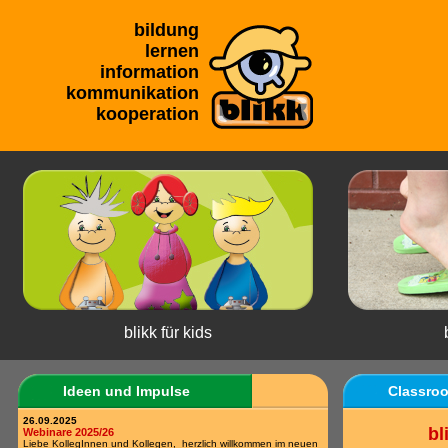
bildung
lernen
information
kommunikation
kooperation
blikk für kids
Ideen und Impulse
Classro
26.09.2025
bl
Webinare 2025/26
Liebe KollegInnen und Kollegen, herzlich willkommen im neuen