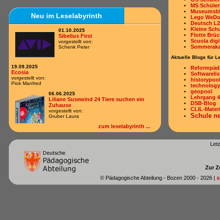
Dieses Konzept, das ich vor vielen
MS Schüler
Jahren entwickelt und umgesetzt
Museumsb
habe, verfolgt mehrere ...
Neu im Leselabyrinth
Lego WeD
Deutsch L2
Kleine Sch
01.10.2025
Flotte Brü
Sibelius First
Scuola digi
vorgestellt von:
Sommeraka
Schenk Peter
Aktuelle Blogs für L
15.11.2024
Zur Erinnerung: Webinar
19.09.2025
Reformpäd
Leselabyrinth
Ecosia
Softwarelis
Montag, 18.11.2024 - 15:00 -
vorgestellt von:
historypoo
16:00 Uhr Im Leselabyrinth stellen
Piok Manfred
technology
Kinder ihre Bücher vor. Unter
geopool
anderem können sie ...
06.06.2025
Lehrgang 4
Liliane Susewind 24 Tiere suchen ein
27.09.2024
DSB-Blog
Zuhause
Zur Erinnerung: Webinar Blogs
CLIL-Materi
vorgestellt von:
im Unterricht
Schule n
Gruber Laura
Montag, 30.09.2024 - 15:00 bis
16:00 Uhr Blogs: Wie kann
zum leselabyrinth ...
Übersicht Blogs
mit Hilfe von Blogs im Unterricht ...
Übersicht Wikis
13.01.2024
06.06.2025
Let
Bildgeschichten
Nichts geht ohne Lisa
Eine spannende Aktivität für
vorgestellt von:
die Kinder ist das Erstellen von
Thaler Lisa
Bildgeschichten, die kaum Grenzen
Zur Z
kennen. ...
© Pädagogische Abteilung - Bozen 2000 -
2026 |
s
06.06.2025
Sternenschweif Lauras Rettung
vorgestellt von:
Fazio Chiara