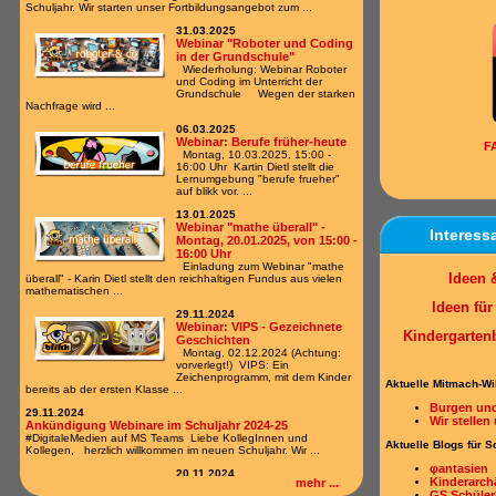
Schuljahr. Wir starten unser Fortbildungsangebot zum ...
31.03.2025
Webinar "Roboter und Coding
in der Grundschule"
Wiederholung: Webinar Roboter
und Coding im Unterricht der
Grundschule Wegen der starken
Nachfrage wird ...
06.03.2025
Webinar: Berufe früher-heute
F
Montag, 10.03.2025, 15:00 -
16:00 Uhr Kartin Dietl stellt die
Lernumgebung "berufe frueher"
auf blikk vor. ...
13.01.2025
Webinar "mathe überall" -
Interess
Montag, 20.01.2025, von 15:00 -
16:00 Uhr
Einladung zum Webinar "mathe
Ideen 
überall" - Karin Dietl stellt den reichhaltigen Fundus aus vielen
mathematischen ...
Ideen fü
29.11.2024
Webinar: VIPS - Gezeichnete
Kindergarten
Geschichten
Montag, 02.12.2024 (Achtung:
vorverlegt!) VIPS: Ein
Zeichenprogramm, mit dem Kinder
Aktuelle Mitmach-Wi
bereits ab der ersten Klasse ...
Burgen und
29.11.2024
Wir stellen
Ankündigung Webinare im Schuljahr 2024-25
#DigitaleMedien auf MS Teams Liebe KollegInnen und
Aktuelle Blogs für S
Kollegen, herzlich willkommen im neuen Schuljahr. Wir ...
φantasien
20.11.2024
Kinderarch
mehr ...
Wort der Woche
GS Schüler