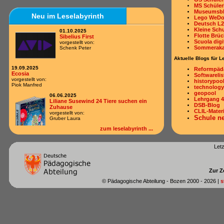
Dieses Konzept, das ich vor vielen
MS Schüler
Jahren entwickelt und umgesetzt
Museumsb
habe, verfolgt mehrere ...
Neu im Leselabyrinth
Lego WeD
Deutsch L2
Kleine Sch
01.10.2025
Flotte Brü
Sibelius First
Scuola digi
vorgestellt von:
Sommeraka
Schenk Peter
Aktuelle Blogs für L
15.11.2024
Zur Erinnerung: Webinar
19.09.2025
Reformpäd
Leselabyrinth
Ecosia
Softwarelis
Montag, 18.11.2024 - 15:00 -
vorgestellt von:
historypoo
16:00 Uhr Im Leselabyrinth stellen
Piok Manfred
technology
Kinder ihre Bücher vor. Unter
geopool
anderem können sie ...
06.06.2025
Lehrgang 4
Liliane Susewind 24 Tiere suchen ein
27.09.2024
DSB-Blog
Zuhause
Zur Erinnerung: Webinar Blogs
CLIL-Materi
vorgestellt von:
im Unterricht
Schule n
Gruber Laura
Montag, 30.09.2024 - 15:00 bis
16:00 Uhr Blogs: Wie kann
zum leselabyrinth ...
Übersicht Blogs
mit Hilfe von Blogs im Unterricht ...
Übersicht Wikis
13.01.2024
06.06.2025
Let
Bildgeschichten
Nichts geht ohne Lisa
Eine spannende Aktivität für
vorgestellt von:
die Kinder ist das Erstellen von
Thaler Lisa
Bildgeschichten, die kaum Grenzen
Zur Z
kennen. ...
© Pädagogische Abteilung - Bozen 2000 -
2026 |
s
06.06.2025
Sternenschweif Lauras Rettung
vorgestellt von:
Fazio Chiara