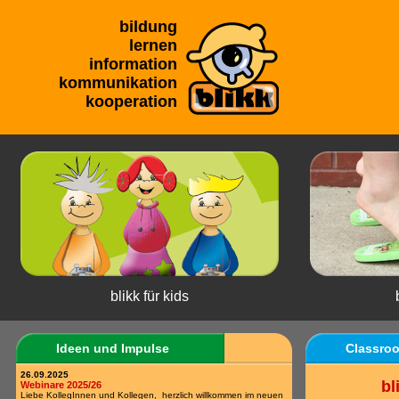
bildung
lernen
information
kommunikation
kooperation
blikk für kids
Ideen und Impulse
Classro
26.09.2025
bl
Webinare 2025/26
Liebe KollegInnen und Kollegen, herzlich willkommen im neuen