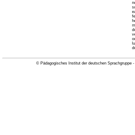
n
s
e
f
h
m
d
v
o
l
d
© Pädagogisches Institut der deutschen Sprachgruppe -