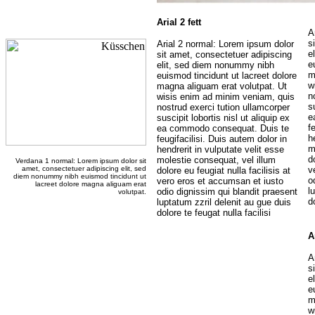
Arial 2 fett
A
s
Arial 2 normal: Lorem ipsum dolor
e
sit amet, consectetuer adipiscing
e
elit, sed diem nonummy nibh
m
euismod tincidunt ut lacreet dolore
w
magna aliguam erat volutpat. Ut
n
wisis enim ad minim veniam, quis
s
nostrud exerci tution ullamcorper
e
suscipit lobortis nisl ut aliquip ex
f
ea commodo consequat. Duis te
h
feugifacilisi. Duis autem dolor in
m
hendrerit in vulputate velit esse
d
molestie consequat, vel illum
Verdana 1 normal: Lorem ipsum dolor sit
amet, consectetuer adipiscing elit, sed
v
dolore eu feugiat nulla facilisis at
diem nonummy nibh euismod tincidunt ut
o
vero eros et accumsan et iusto
lacreet dolore magna aliguam erat
l
odio dignissim qui blandit praesent
volutpat.
d
luptatum zzril delenit au gue duis
dolore te feugat nulla facilisi
A
A
s
e
e
m
w