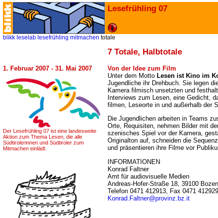
Lesefrühling 07
blikk
leselab
lesefrühling
mitmachen
totale
7 Totale, Halbtotale
1. Februar 2007 - 31. Mai 2007
Von der Idee zum Film
Unter dem Motto
Lesen ist Kino im K
Jugendliche ihr Drehbuch. Sie legen di
Kamera filmisch unsetzten und festhalt
Interviews zum Lesen, eine Gedicht, da
filmen, Leseorte in und außerhalb der 
Die Jugendlichen arbeiten in Teams z
Orte, Requisiten, nehmen Bilder mit de
Der Lesefrühling 07 ist eine landesweite
szenisches Spiel vor der Kamera, gest
Aktion zum Thema Lesen, die alle
Originalton auf, schneiden die Sequen
Südtirolerinnen und Südtiroler zum
und präsentieren ihre Filme vor Publik
Mitmachen einlädt.
INFORMATIONEN
Konrad Faltner
Amt für audiovisuelle Medien
Andreas-Hofer-Straße 18, 39100 Boze
Telefon 0471 412913, Fax 0471 41292
Konrad.Faltner@provinz.bz.it