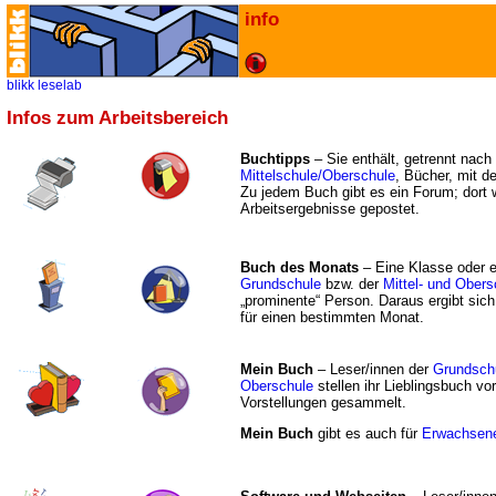
info
blikk
leselab
Infos zum Arbeitsbereich
Buchtipps
– Sie enthält, getrennt nach
Mittelschule/Oberschule
, Bücher, mit d
Zu jedem Buch gibt es ein Forum; dort 
Arbeitsergebnisse gepostet.
Buch des Monats
– Eine Klasse oder e
Grundschule
bzw. der
Mittel- und Ober
„prominente“ Person. Daraus ergibt sich
für einen bestimmten Monat.
Mein Buch
– Leser/innen der
Grundsch
Oberschule
stellen ihr Lieblingsbuch vor
Vorstellungen gesammelt.
Mein Buch
gibt es auch für
Erwachsen