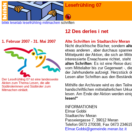
Lesefrühling 07
blikk
leselab
lesefrühling
mitmachen
schriften
12 Des derles i net
1. Februar 2007 - 31. Mai 2007
Alte Schriften im Stadtarchiv Meran
Nicht druckfrische Bücher, sondern
alt
etwas anderen , aber durchaus spann
Mittelpunkt der Aktion, die sich an Mit
interessierte Erwachsene richtet, steht
alten Schriften
: Es ist eine Reise durc
vom Mittelalter bis zur Gegenwart -, d
der Jahrhunderte aufzeigt. Herzstück de
Lesen alter Schriften aus den Beständ
Der Lesefrühling 07 ist eine landesweite
Aktion zum Thema Lesen, die alle
Mithilfe der Archivare wird es den Tei
Südtirolerinnen und Südtiroler zum
handschriftlichen mittelalterlichen Urk
Mitmachen einlädt.
lesen. Am Ende der Aktion werden ein
lesen!“
INFORMATIONEN
Elmar Gobbi
Stadtarchiv Meran
Passeiergasse 7, 39012 Meran
Telefon 0473 270038, Fax 0473 23461
Elmar.Gobbi@gemeinde.meran.bz.it