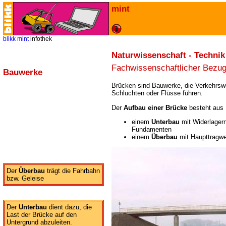
mint
blikk
mint
infothek
Naturwissenschaft - Technik
Fachwissenschaftlicher Bezu
Bauwerke
Brücken sind Bauwerke, die Verkehrsw
Schluchten oder Flüsse führen.
Der
Aufbau einer Brücke
besteht aus
einem
Unterbau
mit Widerlagern
Fundamenten
einem
Überbau
mit Haupttragwe
Der
Überbau
trägt die Fahrbahn
bzw. Geleise
Der
Unterbau
dient dazu, die
Last der Brücke auf den
Untergrund abzuleiten.