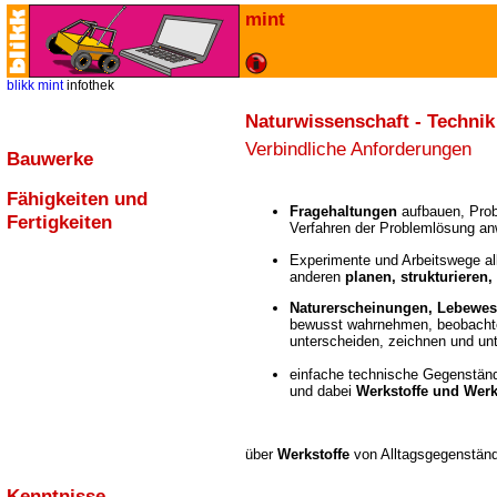
mint
blikk
mint
infothek
Naturwissenschaft - Technik
Verbindliche Anforderungen
Bauwerke
Fähigkeiten und
Fragehaltungen
aufbauen, Probl
Fertigkeiten
Verfahren der Problemlösung a
Experimente und Arbeitswege al
anderen
planen, strukturieren
Naturerscheinungen, Lebewese
bewusst wahrnehmen, beobachte
unterscheiden, zeichnen und un
einfache technische Gegenstä
und dabei
Werkstoffe und Werk
über
Werkstoffe
von Alltagsgegenstän
Kenntnisse