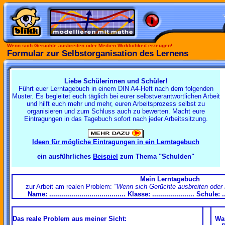
Wenn sich Gerüchte ausbreiten oder Medien Wirklichkeit erzeugen!
Formular zur Selbstorganisation des Lernens
Liebe Schülerinnen und Schüler!
Führt euer Lerntagebuch in einem DIN A4-Heft nach dem folgenden
Muster. Es begleitet euch täglich bei eurer
selbstverantwortlichen Arbeit
und hilft euch mehr und mehr, euren Arbeitsprozess selbst zu
organisieren und zum Schluss auch zu bewerten. Macht eure
Eintragungen in das Tagebuch sofort nach jeder Arbeitssitzung.
Ideen für mögliche Eintragungen in ein Lerntagebuch
ein ausführliches
Beispiel
zum Thema "Schulden"
Mein Lerntagebuch
zur Arbeit am realen Problem:
"Wenn sich Gerüchte ausbreiten oder 
Name: ...................................... Klasse: ..................... Schule: ......
Das reale Problem aus meiner Sicht:
War