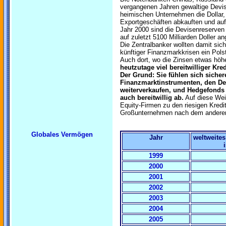
vergangenen Jahren gewaltige Devis
heimischen Unternehmen die Dollar,
Exportgeschäften abkauften und auf
Jahr 2000 sind die Devisenreserven 
auf zuletzt 5100 Milliarden Doller an
Die Zentralbanker wollten damit sich
künftiger Finanzmarkkrisen ein Polst
Auch dort, wo die Zinsen etwas höh
heutzutage viel bereitwilliger Kre
Der Grund: Sie fühlen sich sicher
Finanzmarktinstrumenten, den Der
weiterverkaufen, und Hedgefonds
auch bereitwillig ab.
Auf diese Wei
Equity-Firmen zu den riesigen Kredi
Großunternehmen nach dem anderen
Globales Vermögen
Jahr
weltweite
1999
2000
2001
2002
2003
2004
2005