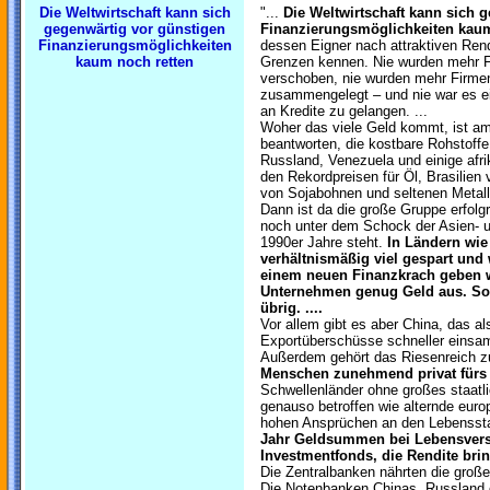
Die Weltwirtschaft kann sich
"...
Die Weltwirtschaft kann sich 
gegenwärtig vor günstigen
Finanzierungsmöglichkeiten kaum
Finanzierungsmöglichkeiten
dessen Eigner nach attraktiven Ren
kaum noch retten
Grenzen kennen. Nie wurden mehr F
verschoben, nie wurden mehr Firmen
zusammengelegt – und nie war es ei
an Kredite zu gelangen. ...
Woher das viele Geld kommt, ist am 
beantworten, die kostbare Rohstoffe 
Russland, Venezuela und einige afri
den Rekordpreisen für Öl, Brasilien
von Sojabohnen und seltenen Metall
Dann ist da die große Gruppe erfolg
noch unter dem Schock der Asien- u
1990er Jahre steht.
In Ländern wie
verhältnismäßig viel gespart und 
einem neuen Finanzkrach geben 
Unternehmen genug Geld aus. So b
übrig. ....
Vor allem gibt es aber China, das a
Exportüberschüsse schneller einsam
Außerdem gehört das Riesenreich z
Menschen zunehmend privat fürs
Schwellenländer ohne großes staat
genauso betroffen wie alternde euro
hohen Ansprüchen an den Lebensst
Jahr Geldsummen bei Lebensvers
Investmentfonds, die Rendite bring
Die Zentralbanken nährten die gro
Die Notenbanken Chinas, Russland o