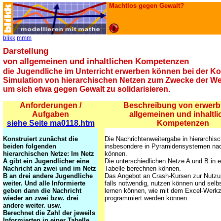
Machtlos gegen Gewalt?
blikk
mmm
Darstellung
von allgemeinen und inhaltlichen Kompetenzen
die Jugendliche im Unterricht erwerben können bei der
Ko
Simulation von hierarchischen Netzen zum Zwecke der Wei
um sich etwa gegen Gewalt zu solidarisieren.
Anforderungen /
Beschreibung von erwerb
Aufgaben
allgemeinen und inhaltl
siehe Seite ma0118.htm
Kompetenzen
Konstruiert zunächst die
Die Nachrichtenweitergabe in hierarchis
beiden folgenden
insbesondere in Pyramidensystemen nac
hierarchischen Netze: Im Netz
können.
A gibt ein Jugendlicher eine
Die unterschiedlichen Netze A und B in e
Nachricht an zwei und im Netz
Tabelle berechnen können.
B an drei andere Jugendliche
Das Angebot an Crash-Kursen zur Nutzu
weiter. Und alle Informierte
falls notwendig, nutzen können und selbs
geben dann die Nachricht
lernen können, wie mit dem Excel-Werkz
wieder an zwei bzw. drei
programmiert werden können.
andere weiter. usw.
Berechnet die Zahl der jeweils
Informierten in einer Tabelle.