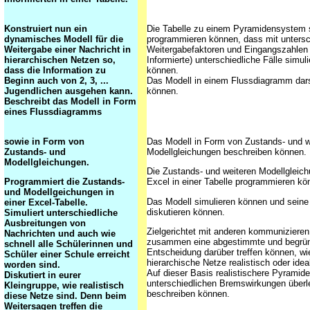
Konstruiert nun ein
Die Tabelle zu einem Pyramidensystem 
dynamisches Modell für die
programmieren können, dass mit untersc
Weitergabe einer Nachricht in
Weitergabefaktoren und Eingangszahlen (
hierarchischen Netzen so,
Informierte) unterschiedliche Fälle simul
dass die Information zu
können.
Beginn auch von 2, 3, ...
Das Modell in einem Flussdiagramm dars
Jugendlichen ausgehen kann.
können.
Beschreibt das Modell in Form
eines Flussdiagramms
sowie in Form von
Das Modell in Form von Zustands- und w
Zustands- und
Modellgleichungen beschreiben können.
Modellgleichungen.
Die Zustands- und weiteren Modellgleic
Programmiert die Zustands-
Excel in einer Tabelle programmieren kö
und Modellgeichungen in
Das Modell simulieren können und sein
einer Excel-Tabelle.
diskutieren können.
Simuliert unterschiedliche
Ausbreitungen von
Zielgerichtet mit anderen kommunizieren
Nachrichten und auch wie
zusammen eine abgestimmte und begrü
schnell alle Schülerinnen und
Entscheidung darüber treffen können, w
Schüler einer Schule erreicht
hierarchische Netze realistisch oder ideal
worden sind.
Auf dieser Basis realistischere Pyrami
Diskutiert in eurer
unterschiedlichen Bremswirkungen über
Kleingruppe, wie realistisch
beschreiben können.
diese Netze sind. Denn beim
Weitersagen treffen die