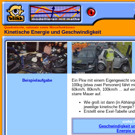
Quadratische, rationale sowie Wurzelfunktionen
Kinetische Energie und Geschwindigkeit
Beispielaufgabe
Ein Pkw mit einem Eigengewicht vo
100kg (etwa zwei Personen) fährt mi
60km/h, 80km/h, 100km/h ... auf ei
starre Mauer auf.
Wie groß ist dann (in Abhängi
jeweilige kinetische Energie?
Erstellt eine Exel-Tabelle un
siehe 
Geschwindigkeit u
Energie u