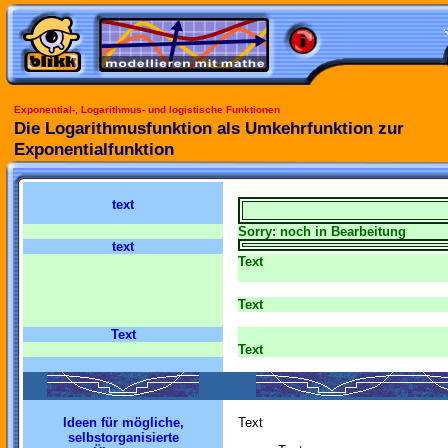
Exponential-, Logarithmus- und logistische Funktionen
Die Logarithmusfunktion als Umkehrfunktion zur
Exponentialfunktion
text
Sorry: noch in Bearbeitung
text
Text
Text
Text
Text
Ideen für mögliche,
Text
selbstorganisierte