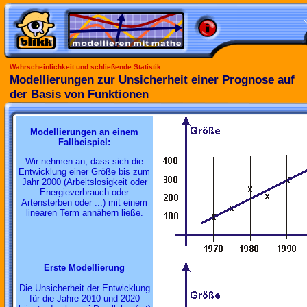
Wahrscheinlichkeit und schließende Statistik
Modellierungen zur Unsicherheit einer Prognose auf
der Basis von Funktionen
Modellierungen an einem
Fallbeispiel:
Wir nehmen an, dass sich die
Entwicklung einer Größe bis zum
Jahr 2000 (Arbeitslosigkeit oder
Energieverbrauch oder
Artensterben oder ...) mit einem
linearen Term annähern ließe.
Erste Modellierung
Die Unsicherheit der Entwicklung
für die Jahre 2010 und 2020