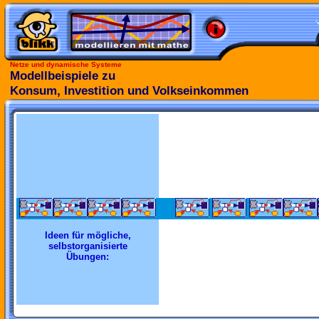
Netze und dynamische Systeme
Modellbeispiele zu
Konsum, Investition und Volkseinkommen
Ideen für mögliche,
selbstorganisierte
Übungen: