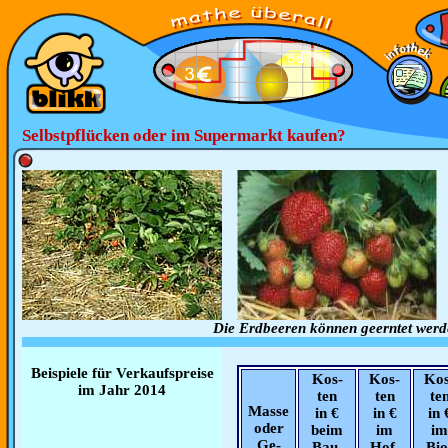
Selbstpflücken oder im Supermarkt kaufen?
Die Erdbeeren können geerntet werd
Beispiele für Verkaufspreise
Kos-
Kos-
Kos
im Jahr 2014
ten
ten
te
Masse
in €
in €
in 
oder
beim
im
im
Ge-
Bau-
Hof-
Bio