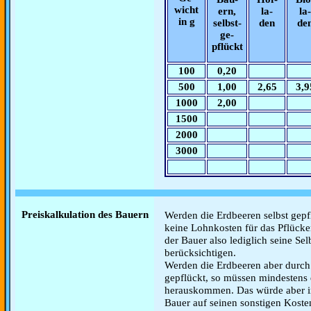
wicht
ern,
la-
la-
in g
selbst-
den
de
ge-
pflückt
100
0,20
500
1,00
2,65
3,9
1000
2,00
1500
2000
3000
Preiskalkulation des Bauern
Werden die Erdbeeren selbst gepf
keine Lohnkosten für das Pflücke
der Bauer also lediglich seine S
berücksichtigen.
Werden die Erdbeeren aber durch 
gepflückt, so müssen mindestens
herauskommen. Das würde aber i
Bauer auf seinen sonstigen Koste