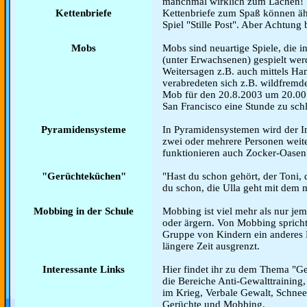
manchmal wirklich zum Lachen!
Kettenbriefe
Kettenbriefe zum Spaß können ähn
Spiel "Stille Post". Aber Achtung 
Mobs
Mobs sind neuartige Spiele, die in
(unter Erwachsenen) gespielt werd
Weitersagen z.B. auch mittels Han
verabredeten sich z.B. wildfrem
Mob für den 20.8.2003 um 20.00
San Francisco eine Stunde zu sch
Pyramidensysteme
In Pyramidensystemen wird der In
zwei oder mehrere Personen weite
funktionieren auch Zocker-Oasen 
"Gerüchteküchen"
"Hast du schon gehört, der Toni,
du schon, die Ulla geht mit dem 
Mobbing in der Schule
Mobbing ist viel mehr als nur je
oder ärgern. Von Mobbing sprich
Gruppe von Kindern ein anderes
längere Zeit ausgrenzt.
Interessante Links
Hier findet ihr zu dem Thema "Ge
die Bereiche Anti-Gewalttraining
im Krieg, Verbale Gewalt, Schnee
Gerüchte und Mobbing.