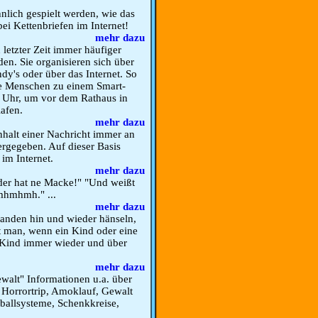
lich gespielt werden, wie das
bei Kettenbriefen im Internet!
mehr dazu
 letzter Zeit immer häufiger
en. Sie organisieren sich über
dy's oder über das Internet. So
de Menschen zu einem Smart-
 Uhr, um vor dem Rathaus in
lafen.
mehr dazu
halt einer Nachricht immer an
rgegeben. Auf dieser Basis
im Internet.
mehr dazu
 der hat ne Macke!" "Und weißt
mhmhmh." ...
mehr dazu
manden hin und wieder hänseln,
t man, wenn ein Kind oder eine
 Kind immer wieder und über
mehr dazu
walt" Informationen u.a. über
, Horrortrip, Amoklauf, Gewalt
ballsysteme, Schenkkreise,