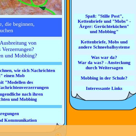
Spaß: "Stille Post",
Kettenbriefe und "Mobs" -
, die beginnen,
Ärger: Gerüchteküchen"
suchen
und Mobbing"
Kettenbriefe, Mobs und
 Ausbreitung von
andere Schneeballsysteme
s Verzerrungen?
ten und Mobbing?
Was war da?
War da was? - Ansteckung
durch Weitersagen
chnen, wie sich Nachrichten
n" einen Mob
Mobbing in der Schule?
it "Modellen des
Nachrichtenverzerrungen
Interessante Links
ugendliche nach ihren
chten und Mobbing
nregungen
und Kommunikation