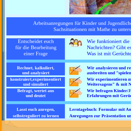
Arbeitsanregungen für Kinder und Jugendliche
Sachsituationen mit Mathe zu unter
Entscheidet euch
Wie funktioniert die
für die Bearbeitung
Nachrichten? Gibt e
einer Frage
Was ist mit Gerüch
Rechnet, kalkuliert,
Wir analysieren und re
und analysiert
ausbreiten und "spiele
konstruiert,experimentiert
Wir experimentieren m
und simuliert
Weitersagens" & mit 
Befragt, wertet aus
Wir befragen Kinder/J
und deutet
Erfahrungen mit Gerü
Lasst euch anregen,
Lerntagebuch: Formular mit A
selbstreguliert zu lernen
Anregungen zur Präsentation 