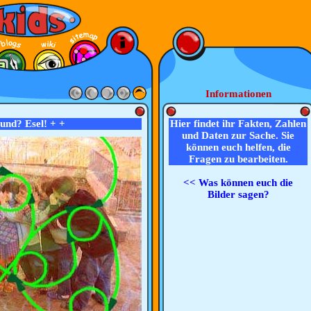
Informationen
nd? Esel! + +
Hier findet ihr Fakten, Zahlen
und Daten zur Sache. Sie
können euch helfen, die
Fragen zu bearbeiten.
<< Was können euch die
Bilder sagen?