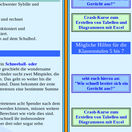
Gerücht aus?"
 Schwester Sybille und
Crash-Kurse zum
 und rechnet
Erstellen von Tabellen und
Diagrammen mit Excel
ktioniert und
iert.
b auf dem Schulhof.
Mögliche Hilfen für die
Klassenstufen 5 bis 7
ein
Schneeball- oder
 geschieht die wundersame
ünder sucht zwei Mitspieler, die
seht euch hierzu an:
n. Das geht so weiter bis die
"Wie schnell breitet sich ein
sind. Dann bekommt der erste
Gerücht aus?"
getretenen eine bestimmte Summe
getretenen acht Spender nach dem
 werden können, müssen weitere
Crash-Kurse zum
Berechnet wie viele dies sind.
Erstellen von Tabellen und
 schnell ihr insbesondere
Diagrammen mit Excel
er drei oder sogar zehn