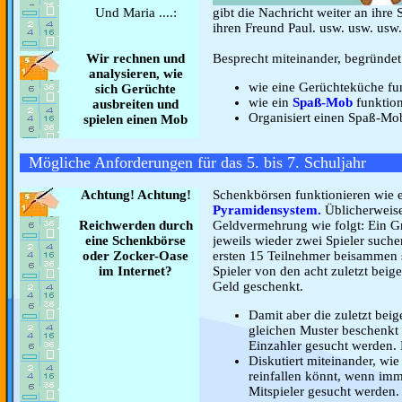
Und Maria ....:
gibt die Nachricht weiter an ihre
ihren Freund Paul. usw. usw. usw.
Wir rechnen und
Besprecht miteinander, begründet
analysieren, wie
wie eine Gerüchteküche fun
sich Gerüchte
wie ein
Spaß-Mob
funktion
ausbreiten und
Organisiert einen Spaß-Mo
spielen einen Mob
Mögliche Anforderungen für das 5. bis 7. Schuljahr
Achtung! Achtung!
Schenkbörsen funktionieren wie 
Pyramidensystem.
Üblicherweise
Reichwerden durch
Geldvermehrung wie folgt: Ein Gr
eine Schenkbörse
jeweils wieder zwei Spieler suche
oder Zocker-Oase
ersten 15 Teilnehmer beisammen 
im Internet?
Spieler von den acht zuletzt bei
Geld geschenkt.
Damit aber die zuletzt bei
gleichen Muster beschenkt
Einzahler gesucht werden. 
Diskutiert miteinander, wie
reinfallen könnt, wenn imm
Mitspieler gesucht werden.