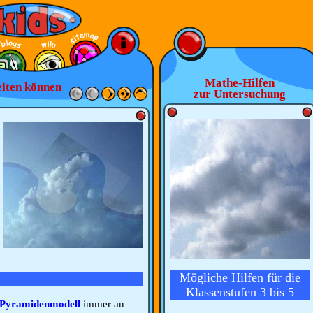
Mathe-Hilfen
eiten können
zur Untersuchung
Mögliche Hilfen für die
Klassenstufen 3 bis 5
Pyramidenmodell
immer an