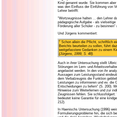
Kind genannt wurde. Sie kommen aber z
was den Einfluss der Einführung von V
Lehrer betrifft:
"Wortzeugnisse halten ... den Lehrer d
pädagogische Aufgabe - als vielseitige 
Förderung aller Schüler - zu besinnen" 
Und Jürgens kommentiert:
" Schon allein die Pflicht, schriftlich 
Berichts beurteilen zu sollen, führt d
weitgefasstere Gedanken zu einem K
(Jürgens, 1999, S. 48).
Auch in ihrer Untersuchung stellt Ulbric
Störungen im Lern- und Arbeitsverhalte
angelastet werden. In den von ihr anal
Aussagen zum Leistungsstand eindeuti
dem Verbalzeugnis die Funktion geblieb
Leistungen zu informieren und ev. die G
Entscheidungen zu liefern" (S. 200). W
Hinweise zum Weiterlernen und zur indi
Zeugnissen fehlen. Sie schlussfolgert: 
bedeutet keine Garantie für eine kind
212).
In Haenischs Untersuchung (1996) weis
Formulierungsprobleme hin, die sich b