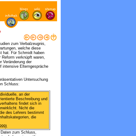
e
studien zum Verbalzeugnis,
wartungen, welche diese
t hat. Für Schmidt haben
r Reform verknüpft waren,
ner Veränderung der
 intensive Elterngespräche
epräsentativen Untersuchung
en Schluss:
dividuelle, an der
ientierte Beschreibung und
erhaltens findet sich in
irklicht. Nicht die
 die des Lehrers bestimmt
nhaltskategorien, die
999).
r Daten zum Schluss,