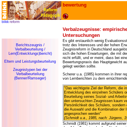
bewertung
blikk
reform
Verbalzeugnisse: empirisch
Untersuchungen
Es gibt erstaunlich wenig Evaluations
Berichtszeugnis /
trotz des Interesses und der hohen Er
Verbalbeurteilung /
Zeugnisreform in Deutschland ausgelös
Lern(Entwicklungs)bericht)
sich die hohen Erwartungen, die mit de
nicht erfüllt, und er meint, dass bei ei
Eltern und Leistungsbeurteilung
Bewertungspraxis das Hauptgewicht auf
gelegt werden sollte.
Zeugnistypen bei der
Verbalbeurteilung
Scherer u.a. (1985) kommen in ihrer r
(Benner/Ramseger)
von Lernberichten zu dem ernüchternd
"Das wichtigste Ziel der Reform, die in
Entwicklung des einzelnen Schülers or
Beurteilung seines Sozial- und Arbeitsv
den untersuchten Zeugnissen kaum verw
Persönlichkeit des Schülers, sondern
die Auswahl und die Kombination der I
angesprochen werden"
(Schmidt u.a., 1985, nach: Jürgens, 1
Schmidt (1981) kommt aufgrund seine