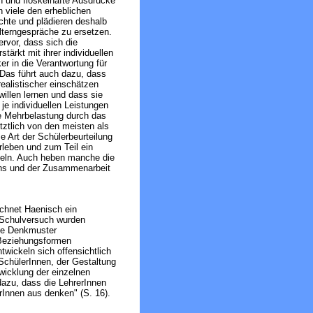
n und floskelhafte Ausdrücke
 viele den erheblichen
chte und plädieren deshalb
lterngespräche zu ersetzen.
rvor, dass sich die
tärkt mit ihrer individuellen
er in die Verantwortung für
Das führt auch dazu, dass
ealistischer einschätzen
willen lernen und dass sie
je individuellen Leistungen
e Mehrbelastung durch das
etztlich von den meisten als
e Art der Schülerbeurteilung
leben und zum Teil ein
keln. Auch heben manche die
hs und der Zusammenarbeit
chnet Haenisch ein
 Schulversuch wurden
che Denkmuster
 Beziehungsformen
twickeln sich offensichtlich
SchülerInnen, der Gestaltung
twicklung der einzelnen
dazu, dass die LehrerInnen
erInnen aus denken" (S. 16).