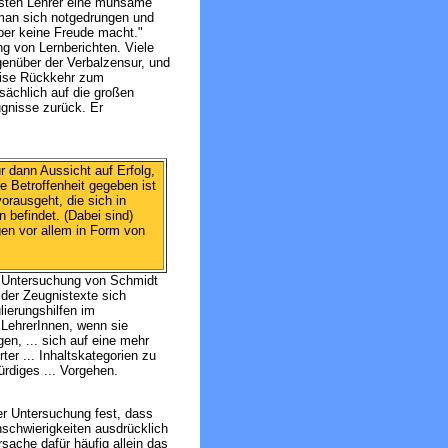
isten Lehrer eine mühsame
 man sich notgedrungen und
aber keine Freude macht."
ng von Lernberichten. Viele
genüber der Verbalzensur, und
weise Rückkehr zum
sächlich auf die großen
gnisse zurück. Er
r dann Aussicht auf Erfolg,
e Betroffenheit gegeben ist
orausgeht, die sich in
 befindet. (Dabei sind)
ngen vor allem in Form von
r Untersuchung von Schmidt
 der Zeugnistexte sich
lierungshilfen im
 LehrerInnen, wenn sie
en, ... sich auf eine mehr
ter ... Inhaltskategorien zu
ürdiges ... Vorgehen.
er Untersuchung fest, dass
nschwierigkeiten ausdrücklich
sache dafür häufig allein das