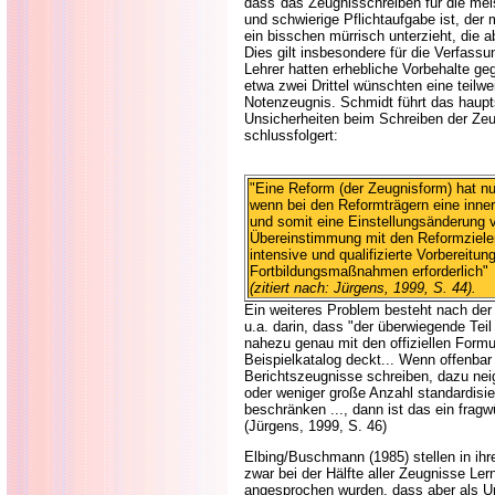
dass
"das Zeugnisschreiben für die me
und schwierige Pflichtaufgabe ist, der
ein bisschen mürrisch unterzieht, die 
Dies gilt insbesondere für die Verfassu
Lehrer hatten erhebliche Vorbehalte ge
etwa zwei Drittel wünschten eine teil
Notenzeugnis. Schmidt führt das haupt
Unsicherheiten beim Schreiben der Zeu
schlussfolgert:
"Eine Reform (der Zeugnisform) hat nu
wenn bei den Reformträgern eine inner
und somit eine Einstellungsänderung v
Übereinstimmung mit den Reformzielen
intensive und qualifizierte Vorbereitu
Fortbildungsmaßnahmen erforderlich"
(zitiert nach: Jürgens, 1999, S. 44).
Ein weiteres Problem besteht nach de
u.a. darin, dass "der überwiegende Teil
nahezu genau mit den offiziellen Formu
Beispielkatalog deckt... Wenn offenbar
Berichtszeugnisse schreiben, dazu neig
oder weniger große Anzahl standardisier
beschränken ..., dann ist das ein fragw
(Jürgens, 1999, S. 46)
Elbing/Buschmann (1985) stellen in ihr
zwar bei der Hälfte aller Zeugnisse Ler
angesprochen wurden, dass aber als Ur