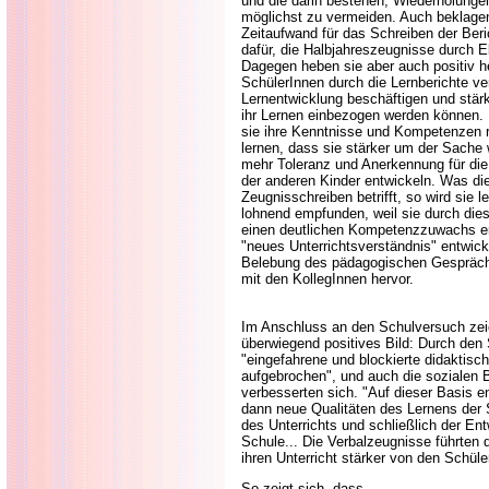
und die darin bestehen, Wiederholunge
möglichst zu vermeiden. Auch beklagen
Zeitaufwand für das Schreiben der Beri
dafür, die Halbjahreszeugnisse durch E
Dagegen heben sie aber auch positiv he
SchülerInnen durch die Lernberichte vers
Lernentwicklung beschäftigen und stärk
ihr Lernen einbezogen werden können. 
sie ihre Kenntnisse und Kompetenzen r
lernen, dass sie stärker um der Sache 
mehr Toleranz und Anerkennung für die 
der anderen Kinder entwickeln. Was di
Zeugnisschreiben betrifft, so wird sie l
lohnend empfunden, weil sie durch dies
einen deutlichen Kompetenzzuwachs er
"neues Unterrichtsverständnis" entwic
Belebung des pädagogischen Gespräc
mit den KollegInnen hervor.
Im Anschluss an den Schulversuch zei
überwiegend positives Bild: Durch den
"eingefahrene und blockierte didaktis
aufgebrochen", und auch die sozialen
verbesserten sich. "Auf dieser Basis en
dann neue Qualitäten des Lernens der 
des Unterrichts und schließlich der En
Schule... Die Verbalzeugnisse führten 
ihren Unterricht stärker von den Schül
So zeigt sich, dass