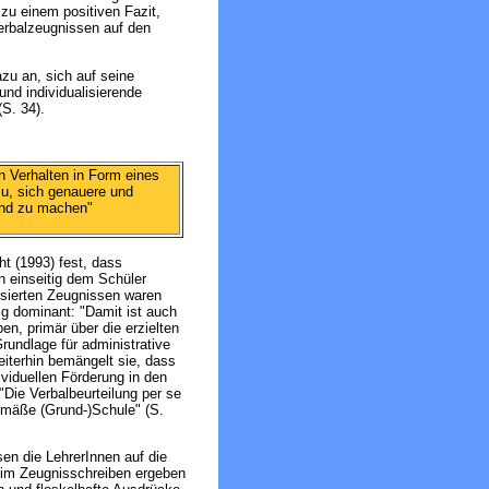
u einem positiven Fazit,
erbalzeugnissen auf den
azu an, sich auf seine
und individualisierende
(S. 34).
ein Verhalten in Form eines
azu, sich genauere und
ind zu machen"
ht (1993) fest, dass
n einseitig dem Schüler
ysierten Zeugnissen waren
g dominant: "Damit ist auch
en, primär über die erzielten
rundlage für administrative
eiterhin bemängelt sie, dass
viduellen Förderung in den
"Die Verbalbeurteilung per se
gemäße (Grund-)Schule" (S.
en die LehrerInnen auf die
eim Zeugnisschreiben ergeben