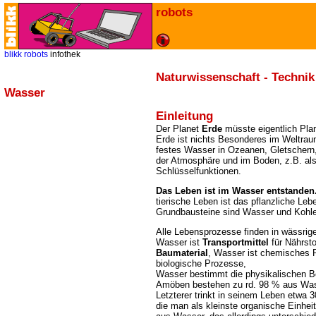
robots
blikk
robots
infothek
Naturwissenschaft - Technik
Wasser
Einleitung
Der Planet
Erde
müsste eigentlich Pla
Erde ist nichts Besonderes im Weltrau
festes Wasser in Ozeanen, Gletschern
der Atmosphäre und im Boden, z.B. al
Schlüsselfunktionen.
Das Leben ist im Wasser entstanden
tierische Leben ist das pflanzliche Le
Grundbausteine sind Wasser und Kohle
Alle Lebensprozesse finden in wässrige
Wasser ist
Transportmittel
für Nährst
Baumaterial
, Wasser ist chemisches
biologische Prozesse,
Wasser bestimmt die physikalischen B
Amöben bestehen zu rd. 98 % aus Was
Letzterer trinkt in seinem Leben etwa 3
die man als kleinste organische Einhei