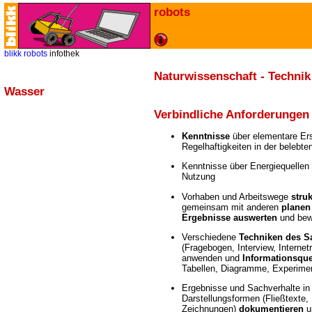
robots
blikk
robots
infothek
Naturwissenschaft - Technik
Wasser
Verbindliche Anforderungen
Kenntnisse
über elementare Er
Regelhaftigkeiten in der belebt
Kenntnisse über Energiequellen
Nutzung
Vorhaben und Arbeitswege
stru
gemeinsam mit anderen
planen
Ergebnisse auswerten
und bew
Verschiedene
Techniken des S
(Fragebogen, Interview, Internet
anwenden und
Informationsqu
Tabellen, Diagramme, Experime
Ergebnisse und Sachverhalte in 
Darstellungsformen (Fließtexte, 
Zeichnungen)
dokumentieren
u