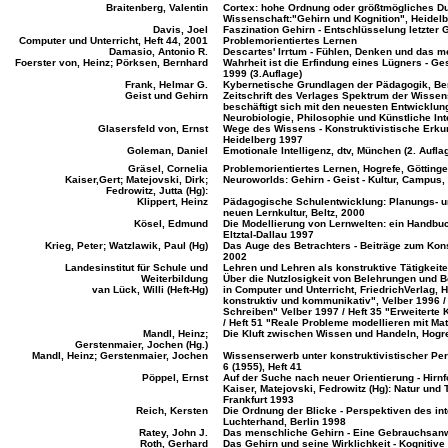
Braitenberg, Valentin
Cortex: hohe Ordnung oder größtmögliches Du
Wissenschaft:"Gehirn und Kognition", Heidel
Davis, Joel
Faszination Gehirn - Entschlüsselung letzte
Computer und Unterricht, Heft 44, 2001
Problemorientiertes Lernen
Damasio, Antonio R.
Descartes' Irrtum - Fühlen, Denken und das m
Foerster von, Heinz; Pörksen, Bernhard
Wahrheit ist die Erfindung eines Lügners - Ge
1999 (3.Auflage)
Frank, Helmar G.
Kybernetische Grundlagen der Pädagogik, Berl
Geist und Gehirn
Zeitschrift des Verlages Spektrum der Wissens
beschäftigt sich mit den neuesten Entwicklun
Neurobiologie, Philosophie und Künstliche Inte
Glasersfeld von, Ernst
Wege des Wissens - Konstruktivistische Erk
Heidelberg 1997
Goleman, Daniel
Emotionale Intelligenz, dtv, München (2. Aufla
Gräsel, Cornelia
Problemorientiertes Lernen, Hogrefe, Götting
Kaiser,Gert; Matejovski, Dirk;
Neuroworlds: Gehirn - Geist - Kultur, Campus,
Fedrowitz, Jutta (Hg):
Klippert, Heinz
Pädagogische Schulentwicklung: Planungs- un
neuen Lernkultur, Beltz, 2000
Kösel, Edmund
Die Modellierung von Lernwelten: ein Handbuc
Eltztal-Dallau 1997
Krieg, Peter; Watzlawik, Paul (Hg)
Das Auge des Betrachters - Beiträge zum Kons
2002
Landesinstitut für Schule und
Lehren und Lehren als konstruktive Tätigkeit
Weiterbildung
Über die Nutzlosigkeit von Belehrungen und 
van Lück, Willi (Heft-Hg)
in Computer und Unterricht, FriedrichVerlag, H
konstruktiv und kommunikativ", Velber 1996 / 
Schreiben" Velber 1997 / Heft 35 "Erweiterte 
/ Heft 51 "Reale Probleme modellieren mit Ma
Mandl, Heinz;
Die Kluft zwischen Wissen und Handeln, Hogre
Gerstenmaier, Jochen (Hg.)
Mandl, Heinz; Gerstenmaier, Jochen
Wissenserwerb unter konstruktivistischer Pers
6 (1955), Heft 41
Pöppel, Ernst
Auf der Suche nach neuer Orientierung - Hirnf
Kaiser, Matejovski, Fedrowitz (Hg): Natur und
Frankfurt 1993
Reich, Kersten
Die Ordnung der Blicke - Perspektiven des in
Luchterhand, Berlin 1998
Ratey, John J.
Das menschliche Gehirn - Eine Gebrauchsanw
Roth, Gerhard
Das Gehirn und seine Wirklichkeit - Kognitive