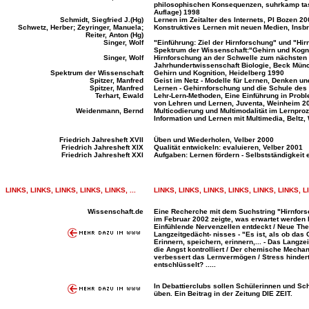
philosophischen Konsequenzen, suhrkamp tas
Auflage) 1998
Schmidt, Siegfried J.(Hg)
Lernen im Zeitalter des Internets, PI Bozen 2
Schwetz, Herber; Zeyringer, Manuela;
Konstruktives Lernen mit neuen Medien, Insb
Reiter, Anton (Hg)
Singer, Wolf
"Einführung: Ziel der Hirnforschung" und "Hir
Spektrum der Wissenschaft:"Gehirn und Kogni
Singer, Wolf
Hirnforschung an der Schwelle zum nächsten Ja
Jahrhundertwissenschaft Biologie, Beck Mün
Spektrum der Wissenschaft
Gehirn und Kognition, Heidelberg 1990
Spitzer, Manfred
Geist im Netz - Modelle für Lernen, Denken u
Spitzer, Manfred
Lernen - Gehirnforschung und die Schule des
Terhart, Ewald
Lehr-Lern-Methoden, Eine Einführung in Prob
von Lehren und Lernen, Juventa, Weinheim 2
Weidenmann, Bernd
Multicodierung und Multimodalität im Lernproze
Information und Lernen mit Multimedia, Beltz
....
Friedrich Jahresheft XVII
Üben und Wiederholen, Velber 2000
Friedrich Jahresheft XIX
Qualität entwickeln: evaluieren, Velber 2001
Friedrich Jahresheft XXI
Aufgaben: Lernen fördern - Selbstständigkeit 
....
...
LINKS, LINKS, LINKS, LINKS, LINKS, ...
LINKS, LINKS, LINKS, LINKS, LINKS, LINKS, LI
Wissenschaft.de
Eine Recherche mit dem Suchstring "Hirnfors
im Februar 2002 zeigte, was erwartet werden 
Einfühlende Nervenzellen entdeckt / Neue The
Langzeitgedächt- nisses - "Es ist, als ob das 
Erinnern, speichern, erinnern,... - Das Langzei
die Angst kontrolliert / Der chemische Mecha
verbessert das Lernvermögen / Stress hindert
entschlüsselt? .....
In Debattierclubs sollen Schülerinnen und Sch
üben. Ein Beitrag in der Zeitung DIE ZEIT.
...