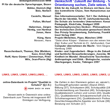
Bildungskommission NRW
Denkschrift "Zukunft der Bildung - 
PI für die deutsche Sprachgruppe, Bozen
Orientierung suchen, Ziele setzen, 
Böhler, Dietrich (Hg)
Ethik für die Zukunft, Im Diskurs mit Hans J
Bolz, Norbert
das kontrollierte Chaos, Vom Humanismus zur
1994
Castells, Manuel
Das Informationszeitalter; Teil I: Der Aufstieg 
Macht der Identität, Teil III: Jahrhundertwen
Fullan, Michael
Die Schule als lernendes Unternehmen: Konzep
Pädagogik, Klett-Cotta, Stuttgart 1999
Habermas, Jürgen
Nachmetaphysisches Denken - Philosophische
Hentig, von Hartmut
Der technischen Zivilisation gewachsen bleib
Jonas, Hans
Das Prinzip Verantwortung, Suhrkamp, Frankfu
Insel Verlag 1987
Küng, Hans
Projekt Weltehtos, Piper, München 1990
Moravec, Hans
"Geist ohne Körper - Visionen von der reinen Inte
(Hg): Kultur und Technik im 21. Jahrhundert, Ca
Computer übernehmen die Macht
- Vom Sieges
Hamburg 1999
Rauschenbach, Thomas; Düx Wiebken;
Kinder- und Jugendarbeit - Wege in die Zukunf
Sass, Erich (Hg)
und fachliche Herausforderungen, Juventa, 
Rolff, Hans Günter / Zimmerman, Peter
Kindheit im Wandel. Aktualisierte Taschenb
Wils, Jean-Pierre (Hg)
Anthropologie und Ethik - Biologische, sozia
Überlegungen, franke, Tübingen 1997
LINKS, LINKS, LINKS,
LINKS,
LINKS, ...
LINKS, LINKS, LINKS, LINKS, LINKS, LINKS, 
online-Datenbank im Projekt "Qualität in
Die Zahlen in den Klammern geben an, wieviel Li
Schulen" (Q.I.S.)
Suchbegriff gefunden werden (Stand 2002).
Bildung (37), Schulsystem (49), Schulqualität (1
Schulentwicklung am Standort (48), Schulprogram
Qualitätsbereich Lehren und Lernen (43), Quali
Derzeit steht in Österreich eine online-
(31), Qualitätsbereich Schulpartnerschaft und A
Datenbank zum Thema mit insgesamt 487
Schulmanagement (24), Qualitätsbereich Professi
Einträgen zur Verfügung.
Geschlechtsspezifische Aspekte von Schule (38)
Beratung von Schulen (17)