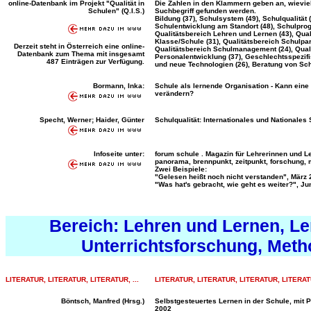
online-Datenbank im Projekt "Qualität in
Die Zahlen in den Klammern geben an, wieviel
Schulen" (Q.I.S.)
Suchbegriff gefunden werden.
Bildung (37), Schulsystem (49), Schulqualität
Schulentwicklung am Standort (48), Schulprog
Qualitätsbereich Lehren und Lernen (43), Qu
Klasse/Schule (31), Qualitätsbereich Schulpa
Derzeit steht in Österreich eine online-
Qualitätsbereich Schulmanagement (24), Quali
Datenbank zum Thema mit insgesamt
Personalentwicklung (37), Geschlechtsspezif
487 Einträgen zur Verfügung.
und neue Technologien (26), Beratung von Sch
Bormann, Inka:
Schule als lernende Organisation - Kann eine
verändern?
Specht, Werner; Haider, Günter
Schulqualität: Internationales und Nationales
Infoseite unter:
forum schule . Magazin für Lehrerinnen und Le
panorama, brennpunkt, zeitpunkt, forschung, m
Zwei Beispiele:
"Gelesen heißt noch nicht verstanden", März
"Was hat's gebracht, wie geht es weiter?", Ju
...
Bereich: Lehren und Lernen, Le
Unterrichtsforschung, Metho
LITERATUR, LITERATUR, LITERATUR, ...
LITERATUR, LITERATUR, LITERATUR, LITERATU
Böntsch, Manfred (Hrsg.)
Selbstgesteuertes Lernen in der Schule, mit 
2002