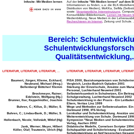
Infosite: Mit Medien lernen
Auf der
Infosite "Mit Medien lernen" auf dem B
Informationen zu finden, u.a: die BLK-Modellv
Distribution von Medien), MoKKa, SelMa (Selbst
sowie:
Verantwortliche Internetnutzung
, Compute
Konsumbilder-Bilderkonsum,
Lernen mit Neuen 
Medienbildung, Neue Medien in der Lehrerausbil
Recherchieren im Internet
, Zeitung und Schule. .
...
...
Bereich: Schulentwicklu
Schulentwicklungsforsch
Qualitätsentwicklung,.
LITERATUR, LITERATUR, LITERATUR, ...
LITERATUR, LITERATUR, LITERATUR, LITERATU
Baumert, Jürgen; Klieme, Eckhard;
PISA 2000, Basiskompetenzen von Schülerinn
Neubrand, Michael (Hrsg.)
Vergleich, Leske-Budrich Opladen 2001
Bellenberg/ Böttcher/ Klemm
Stärkung der Einzelschule, Ansätze zum Man
Personal, Luchterhand Neuwied 2001
Brockmeyer, Rainer;
Selbstwirksamkeit in Schulnetzen, Ein Beitrag
Edelstein, Wolfgang (Hg.)
Schulgestaltung, Luchterhand Neuwied 2002
Brunner, Ilse; Keppelmüller, Joachim
Schulentwicklung in der Praxis - Ein Leitfaden
Eltern, Veritas Linz 1999
Buhren, C.; Killus, D.; Müller, S.
Wege und Methoden zur Selbstevaluation. Ein 
Dortmund 1998, IFS-Verlag
Buhren, C.; Lindau-Bank, D.; Müller, S.
Lernkultur und Schulentwicklung. Ansätze und
Weiterentwicklung von Schule. Dortmund 1998
Hollenbach, Nicole; Vollstädt, Witlof (Hg)
Symposion "Neue Medien und Schulentwicklu
Verlag, Aachen 2002
Jank, Werner; Meyer, Hilbert
Didaktische Modelle, Cornelsen Scriptor 1994
Köller, Olaf; Trautwein, Ulrich (Hg)
Schulqualität und Schülerleistung - Evaluatio
Schulentwicklung an fünf hessischen Gesamt