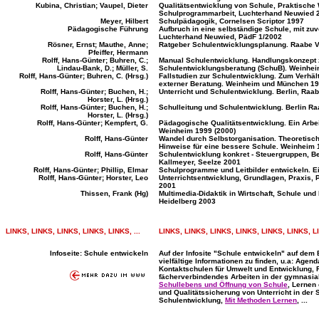
Kubina, Christian; Vaupel, Dieter
Qualitätsentwicklung von Schule, Praktische
Schulprogrammarbeit, Luchterhand Neuwied 
Meyer, Hilbert
Schulpädagogik, Cornelsen Scriptor 1997
Pädagogische Führung
Aufbruch in eine selbständige Schule, mit zuve
Luchterhand Neuwied, PädF 1/2002
Rösner, Ernst; Mauthe, Anne;
Ratgeber Schulentwicklungsplanung. Raabe V
Pfeiffer, Hermann
Rolff, Hans-Günter; Buhren, C.;
Manual Schulentwicklung. Handlungskonzept
Lindau-Bank, D.; Müller, S.
Schulentwicklungsberatung (SchuB). Weinhei
Rolff, Hans-Günter; Buhren, C. (Hrsg.)
Fallstudien zur Schulentwicklung. Zum Verhäl
externer Beratung. Weinheim und München 1
Rolff, Hans-Günter; Buchen, H.;
Unterricht und Schulentwicklung. Berlin, Raab
Horster, L. (Hrsg.)
Rolff, Hans-Günter; Buchen, H.;
Schulleitung und Schulentwicklung. Berlin Ra
Horster, L. (Hrsg.)
Rolff, Hans-Günter; Kempfert, G.
Pädagogische Qualitätsentwicklung. Ein Arbei
Weinheim 1999 (2000)
Rolff, Hans-Günter
Wandel durch Selbstorganisation. Theoretisc
Hinweise für eine bessere Schule. Weinheim
Rolff, Hans-Günter
Schulentwicklung konkret - Steuergruppen, B
Kallmeyer, Seelze 2001
Rolff, Hans-Günter; Phillip, Elmar
Schulprogramme und Leitbilder entwickeln. E
Rolff, Hans-Günter; Horster, Leo
Unterrichtsentwicklung, Grundlagen, Praxis, 
2001
Thissen, Frank (Hg)
Multimedia-Didaktik in Wirtschaft, Schule und
Heidelberg 2003
...
...
LINKS, LINKS, LINKS, LINKS, LINKS, ...
LINKS, LINKS, LINKS, LINKS, LINKS, LINKS, LI
Infoseite: Schule entwickeln
Auf der Infosite "Schule entwickeln" auf dem 
vielfältige Informationen zu finden, u.a: Agenda
Kontaktschulen für Umwelt und Entwicklung, 
fächerverbindendes Arbeiten in der gymnasia
Schullebens und Öffnung von Schule
, Lernen
und Qualitätssicherung von Unterricht in der 
Schulentwicklung,
Mit Methoden Lernen
, ...