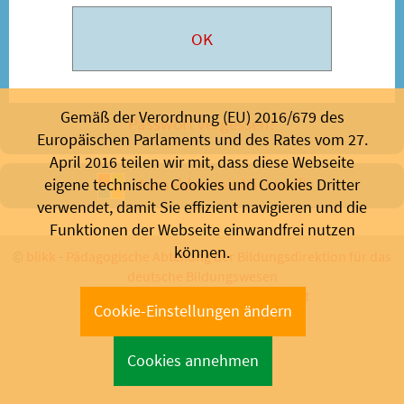
Gemäß der Verordnung (EU) 2016/679 des
Passwort vergessen?
Europäischen Parlaments und des Rates vom 27.
April 2016 teilen wir mit, dass diese Webseite
Anmelden mit Microsoft
eigene technische Cookies und Cookies Dritter
verwendet, damit Sie effizient navigieren und die
Funktionen der Webseite einwandfrei nutzen
können.
©
blikk
-
Pädagogische Abteilung der Bildungsdirektion für das
deutsche Bildungswesen
Bozen 2026 - Support:
info@blikk.it
Cookie-Einstellungen ändern
Cookies annehmen