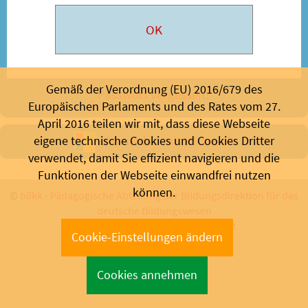
Gemäß der Verordnung (EU) 2016/679 des
Passwort vergessen?
Europäischen Parlaments und des Rates vom 27.
April 2016 teilen wir mit, dass diese Webseite
Anmelden mit Microsoft
eigene technische Cookies und Cookies Dritter
verwendet, damit Sie effizient navigieren und die
Funktionen der Webseite einwandfrei nutzen
können.
©
blikk
-
Pädagogische Abteilung der Bildungsdirektion für das
deutsche Bildungswesen
Bozen 2026 - Support:
info@blikk.it
Cookie-Einstellungen ändern
Cookies annehmen