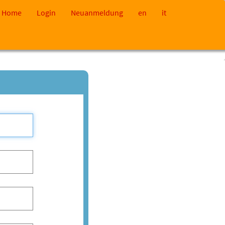
Home
Login
Neuanmeldung
en
it