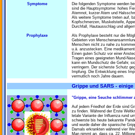
Symptome
Die folgenden Symptome werden bei
sind die Hauptsymptome: hohes Fieb
Atemnot, kurzer Atem und Halssch
Als weitere Symptome treten auf, bz
Kopfschmerzen, Muskelsteife, Appeti
Durchfall, Hautausschlag und allge
Prophylaxe
Als Prophylaxe besteht nur die Mögl
Gebieten von Menschenansammlunge
Menschen nicht zu nahe zu kommen,
u.ä. anzustecken. Eine medikamentö
Einen guten Schutz vor einer Anste
Tragen eines geeigneten Mund-Nase
kann ein Mundschutz die Gefahr, sic
verringern. Der sicherste Schutz ge
Impfung. Die Entwicklung eines Im
vermutlich noch Jahre dauern.
Grippe und SARS - einige
"Grippe, eine Seuche schlimmer a
Auf jedem Friedhof der Erde sind G
zu finden. Während der Erste Weltkr
letale Variante der Influenza rund 
schwerste bis heute bekannte Pand
und wurde daher die spanische Grip
Damals erkrankten während vier Wel
Man nimmt an, dass ca. 22. Millione