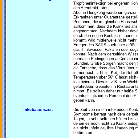
Tröpfcheninfektion bei engerem Kont
den Atemtrakt, statt.
Aber in Hongkong wurde ein ganzer
Erkrankten unter Quarantäne gestell
Personen, die im gleichen Haus woh
aufkommen, dass die Krankheit anste
angenommen. Nachdem bisher davo
durch den engen Kontakt mit einem I
kommt, wird mittlerweile nicht mehr
Erreger des SARS auch über größere
das Trinkwasser, Fäkalien oder soga
könnte. Nach dem derzeitigen Wisse
normalen Bedingungen außerhalb e
Stunden. Große Sorgen macht den 
die Tatsache, dass das Virus über e
immer noch, z.B. im Kot, der Betrof
Temperaturen über 56° C lässt sich 
inaktivieren. Dies ist z.B. von Wich
gefährdeten Gebieten in Restaurant
nimmt. Es sollten daher nur heiße 
eventuell infiziertes Personal den E
geben kann.
Inkubationszeit
Die Zeit von einem infektiösen Kont
Symptome beträgt nach dem derzeit
Tagen, in sehr seltenen Fällen bis z
denen es noch nicht zu Krankheits
als nicht infektiös, ihre Umgebung 
befürchten.