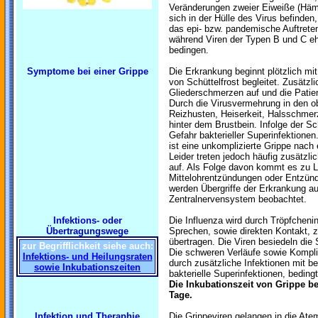
Veränderungen zweier Eiweiße (Häma
sich in der Hülle des Virus befinden
das epi- bzw. pandemische Auftreten
während Viren der Typen B und C e
bedingen.
Symptome bei einer Grippe
Die Erkrankung beginnt plötzlich mit
von Schüttelfrost begleitet. Zusätzl
Gliederschmerzen auf und die Patien
Durch die Virusvermehrung in den 
Reizhusten, Heiserkeit, Halsschme
hinter dem Brustbein. Infolge der S
Gefahr bakterieller Superinfektione
ist eine unkomplizierte Grippe nac
Leider treten jedoch häufig zusätzlic
auf. Als Folge davon kommt es zu 
Mittelohrentzündungen oder Entzün
werden Übergriffe der Erkrankung 
Zentralnervensystem beobachtet.
Infektions- oder
Die Influenza wird durch Tröpfchenin
Übertragungswege
Sprechen, sowie direkten Kontakt,
übertragen. Die Viren besiedeln die
zur Begrifflichkeit siehe auch:
Die schweren Verläufe sowie Kompli
Infektions- und Heilungsraten
durch zusätzliche Infektionen mit 
sowie Inkubationszeiten
bakterielle Superinfektionen, bedingt
Die Inkubationszeit von Grippe be
Tage.
Infektion und Theraphie
Die Grippeviren gelangen in die Atem