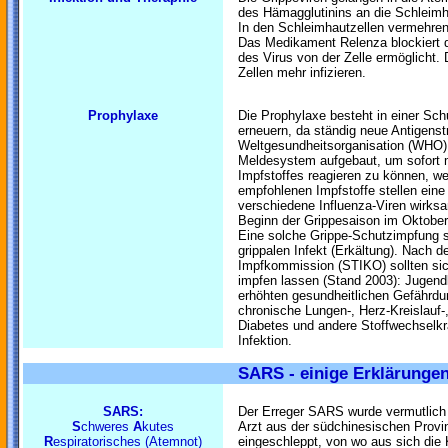
des Hämagglutinins an die Schleimha
In den Schleimhautzellen vermehren 
Das Medikament Relenza blockiert d
des Virus von der Zelle ermöglicht.
Zellen mehr infizieren.
Prophylaxe
Die Prophylaxe besteht in einer Schu
erneuern, da ständig neue Antigenst
Weltgesundheitsorganisation (WHO) 
Meldesystem aufgebaut, um sofort m
Impfstoffes reagieren zu können, we
empfohlenen Impfstoffe stellen eine
verschiedene Influenza-Viren wirksa
Beginn der Grippesaison im Oktober 
Eine solche Grippe-Schutzimpfung sc
grippalen Infekt (Erkältung). Nach 
Impfkommission (STIKO) sollten si
impfen lassen (Stand 2003): Jugend
erhöhten gesundheitlichen Gefährdun
chronische Lungen-, Herz-Kreislauf-
Diabetes und andere Stoffwechselk
Infektion.
SARS - einige Erklärunge
SARS:
Der Erreger SARS wurde vermutlich 
S
chweres
A
kutes
Arzt aus der südchinesischen Pro
R
espiratorisches (Atemnot)
eingeschleppt, von wo aus sich die 