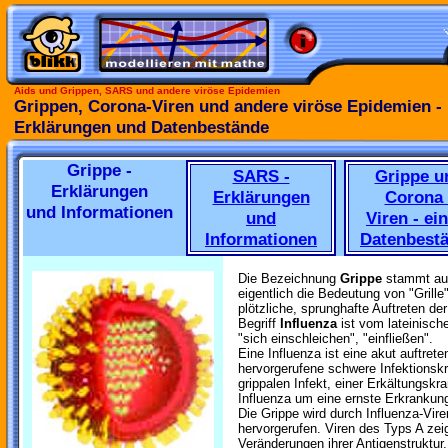
Aids und Grippen, SARS und andere viröse Epidemien
Grippen, Corona-Viren und andere viröse Epidemien -
Erklärungen und Datenbestände
Grippe -
SARS -
Grippe u
Erklärungen
Erklärungen
Corona 
und Informationen
und
Viren - ei
Informationen
Datenbest
Die Bezeichnung
Grippe
stammt au
eigentlich die Bedeutung von "Grille
plötzliche, sprunghafte Auftreten d
Begriff
Influenza
ist vom lateinisch
"sich einschleichen", "einfließen".
Eine Influenza ist eine akut auftrete
hervorgerufene schwere Infektions
grippalen Infekt, einer Erkältungskra
Influenza um eine ernste Erkrankung
Die Grippe wird durch Influenza-Vir
hervorgerufen. Viren des Typs A zei
Veränderungen ihrer Antigenstruktur, 