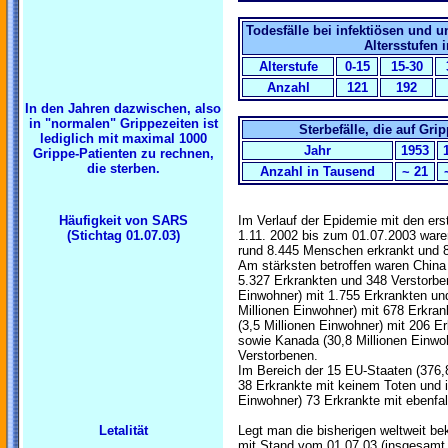
Todesfälle bei infektiösen und 
Altersstufen 
Alterstufe
0-15
15-30
Anzahl
121
192
In den Jahren dazwischen, also
in "normalen" Grippezeiten ist
Sterbefälle, die auf Gr
lediglich mit maximal 1000
Jahr
1953
Grippe-Patienten zu rechnen,
die sterben.
Anzahl in Tausend
~ 21
Häufigkeit von SARS
Im Verlauf der Epidemie mit den er
(Stichtag 01.07.03)
1.11. 2002 bis zum 01.07.2003 war
rund 8.445 Menschen erkrankt und 8
Am stärksten betroffen waren China 
5.327 Erkrankten und 348 Verstorbe
Einwohner) mit 1.755 Erkrankten un
Millionen Einwohner) mit 678 Erkra
(3,5 Millionen Einwohner) mit 206 E
sowie Kanada (30,8 Millionen Einwo
Verstorbenen.
Im Bereich der 15 EU-Staaten (376,8
38 Erkrankte mit keinem Toten und 
Einwohner) 73 Erkrankte mit ebenfal
Letalität
Legt man die bisherigen weltweit 
mit Stand vom 01.07.03 (insgesamt