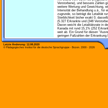
Verstorbene), und bessere Zahlen gi
weitere Wertung und Gewichtung, wi
Intensität der Behandlung u.ä., für 
zugrunde, so beträgt die Letalität r
Sterblichkeit bisher exakt 0, dasselb
(5.327 Erkrankte und (348 Verstorben
Davon weicht die Letalitätsrate in 
Kanada mit rund 15,1% (252 Erkrank
weit ab. Ein Grund für diesen "Ausr
geringen Fallzahlen der Erkrankung 
Letzte Änderung:
12.08.2020
© Pädagogisches Institut für die deutsche Sprachgruppe - Bozen. 2000 -
2026