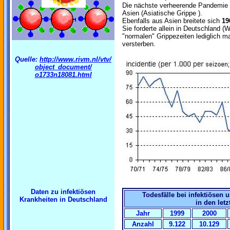
Die nächste verheerende Pandemi
Asien (Asiatische Grippe ).
Ebenfalls aus Asien breitete sich
19
Sie forderte allein in Deutschland (
"normalen" Grippezeiten lediglich m
versterben.
Quelle:
http://www.rivm.nl/vtv/
object_document/
o1733n18081.html
Daten zu infektiösen
Todesfälle bei infektiösen 
Krankheiten in Deutschland
in den let
Jahr
1999
2000
Anzahl
9.122
10.129