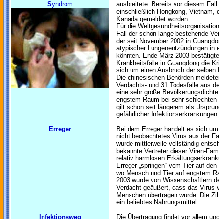
S
yndrom
ausbreitete. Bereits vor diesem Fal
einschließlich Hongkong, Vietnam, d
Kanada gemeldet worden.
Für die Weltgesundheitsorganisation
Fall der schon lange bestehende Ve
der seit November 2002 in Guangdo
atypischer Lungenentzündungen i
könnten. Ende März 2003 bestätigt
Krankheitsfälle in Guangdong die Kr
sich um einen Ausbruch der selben 
Die chinesischen Behörden meldete
Verdachts- und 31 Todesfälle aus de
eine sehr große Bevölkerungsdichte
engstem Raum bei sehr schlechten h
gilt schon seit längerem als Ursprun
gefährlicher Infektionserkrankungen.
Erreger
Bei dem Erreger handelt es sich u
nicht beobachtetes Virus aus der F
wurde mittlerweile vollständig entsc
bekannte Vertreter dieser Viren-Famili
relativ harmlosen Erkältungserkrank
Erreger „springen“ vom Tier auf den
wo Mensch und Tier auf engstem 
2003 wurde von Wissenschaftlern de
Verdacht geäußert, dass das Virus v
Menschen übertragen wurde. Die Zibe
ein beliebtes Nahrungsmittel.
Infektionsweg
Die Übertragung findet vor allem und