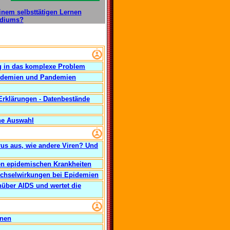
inem selbsttätigen Lernen
ediums?
eg in das komplexe Problem
Epidemien und Pandemien
Erklärungen - Datenbestände
ine Auswahl
irus aus, wie andere Viren? Und
en epidemischen Krankheiten
echselwirkungen bei Epidemien
nüber AIDS und wertet die
nnen