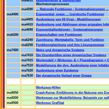
ma4610
exponentiellen & logistischen
Wachstumsprozessen
ma4290
... Rationale Funktionen - Systematisierungen ...
ma4400
Exponential- sowie ... logistische Funktionen
ma4405
Ausbreitung von HI-Viren - Modellierungen
ma4410
Ausbreitung und Abklingen eines grippalen Infe
ma4690
Exponentialfunktionen - Systematisierungen
ma6200
Eigenschaften von Funktionen
ma6240
Zuordnung, Wertetabelle, Term und Funktion
ma6250
Funktionsgleichung und ihre Lösungsmenge
ma7400
Netze und dynamische Systeme
ma7410
Die Grundgrößen eines dynamischen Systems
ma7415
Wortmodell > Wirkungs- & > Flussdiagramm > 
ma7510
Modellierung der dyn. Ausbreitung einer Infekti
ma7620
Ausbreitung einer Epidemie
ma7630
Der dynamische Verlauf einer Grippe
..
Werkzeug-Hilfen
ma9050
Crash-Kurse: Einführung in die Nutzung von Ex
ma9200
Werkzeuge zur Modellbildung: Beispiele zur sel
ma9500
Werkzeug GrafStat