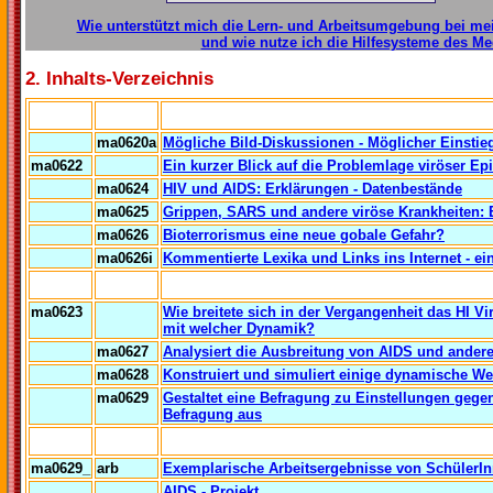
Wie unterstützt mich die Lern- und Arbeitsumgebung bei me
und wie nutze ich die Hilfesysteme des M
2. Inhalts-Verzeichnis
..
ma0620a
Mögliche Bild-Diskussionen - Möglicher Einsti
ma0622
Ein kurzer Blick auf die Problemlage viröser 
ma0624
HIV und AIDS: Erklärungen - Datenbestände
ma0625
Grippen, SARS und andere viröse Krankheiten: 
ma0626
Bioterrorismus eine neue gobale Gefahr?
ma0626i
Kommentierte Lexika und Links ins Internet - e
..
ma0623
Wie breitete sich in der Vergangenheit das HI V
mit welcher Dynamik?
ma0627
Analysiert die Ausbreitung von AIDS und ander
ma0628
Konstruiert und simuliert einige dynamische W
ma0629
Gestaltet eine Befragung zu Einstellungen gege
Befragung aus
..
ma0629_
arb
Exemplarische Arbeitsergebnisse von SchülerI
AIDS - Projekt