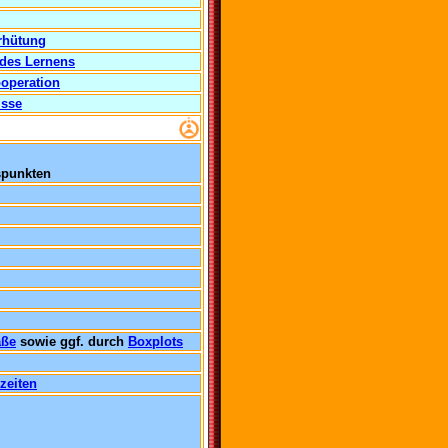
rhütung
 des Lernens
operation
isse
spunkten
aße
sowie ggf. durch
Boxplots
zeiten