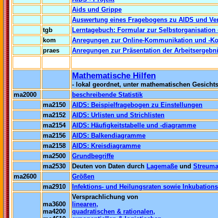
Aids und Grippe
Auswertung eines Fragebogens zu AIDS und Ve
tgb
Lerntagebuch: Formular zur Selbstorganisation
kom
Anregungen zur Online-Kommunikation und -Ko
praes
Anregungen zur Präsentation der Arbeitsergebn
..
Mathematische Hilfen
- lokal geordnet, unter mathematischen Gesicht
ma2000
beschreibende Statistik
ma2150
AIDS: Beispielfragebogen zu Einstellungen
ma2152
AIDS: Urlisten und Strichlisten
ma2154
AIDS: Häufigkeitstabelle und -diagramme
ma2156
AIDS: Balkendiagramme
ma2158
AIDS: Kreisdiagramme
ma2500
Grundbegriffe
ma2530
Deuten von Daten durch
Lagemaße
und
Streum
ma2600
Größen
ma2910
Infektions- und Heilungsraten sowie Inkubations
Versprachlichung von
ma3600
linearen,
ma4200
quadratischen & rationalen,