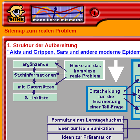
Sitemap zum realen Problem
1. Struktur der Aufbereitung
"Aids und Grippen, Sars und andere moderne Epide