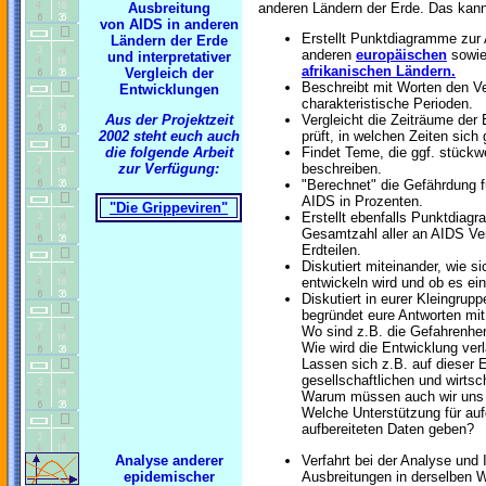
Ausbreitung
anderen Ländern der Erde. Das kann
von AIDS in anderen
Erstellt Punktdiagramme zur 
Ländern der Erde
anderen
europäischen
sowi
und
interpretativer
afrikanischen Ländern.
Vergleich der
Beschreibt mit Worten den V
Entwicklungen
charakteristische Perioden.
Aus der Projektzeit
Vergleicht die Zeiträume der
2002 steht euch auch
prüft, in welchen Zeiten sich
die folgende Arbeit
Findet Teme, die ggf. stückw
zur Verfügung:
beschreiben.
"Berechnet" die Gefährdung f
AIDS in Prozenten.
"Die Grippeviren"
Erstellt ebenfalls Punktdiag
Gesamtzahl aller an AIDS Ve
Erdteilen.
Diskutiert miteinander, wie si
entwickeln wird und ob es ei
Diskutiert in eurer Kleingrup
begründet eure Antworten mit
Wo sind z.B. die Gefahrenher
Wie wird die Entwicklung ver
Lassen sich z.B. auf dieser 
gesellschaftlichen und wirts
Warum müssen auch wir uns
Welche Unterstützung für au
aufbereiteten Daten geben?
Analyse anderer
Verfahrt bei der Analyse und 
epidemischer
Ausbreitungen in derselben W