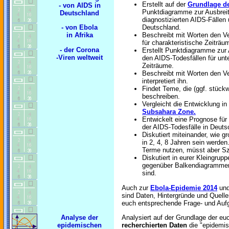
Erstellt auf der
Grundlage d
- von AIDS in
Punktdiagramme zur Ausbreit
Deutschland
diagnostizierten AIDS-Fällen
- von Ebola
Deutschland.
in Afrika
Beschreibt mit Worten den V
für charakteristische Zeiträu
- der
Corona
Erstellt Punktdiagramme zur 
-Viren weltweit
den AIDS-Todesfällen für unte
Zeiträume.
Beschreibt mit Worten den V
interpretiert ihn.
Findet Teme, die (ggf. stück
beschreiben.
Vergleicht die Entwicklung in
Subsahara Zone.
Entwickelt eine Prognose für
der AIDS-Todesfälle in Deuts
Diskutiert miteinander, wie g
in 2, 4, 8 Jahren sein werden
Terme nutzen, müsst aber Sz
Diskutiert in eurer Kleingru
gegenüber Balkendiagrammen 
sind.
Auch zur
Ebola-Epidemie 2014
und
sind Daten, Hintergründe und Quell
euch entsprechende Frage- und Auf
Analyse der
Analysiert auf der Grundlage der e
epidemischen
recherchierten Daten
die "epidemis