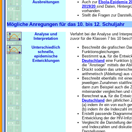
Ausbreitungen
Auch zur
Ebola-Epidemie 2
2019/20
sind Daten, Hinterg
vorhanden.
Stellt die Fragen zur Darstell
Mögliche Anregungen für das 10. bis 12. Schuljahr
Analyse und
Verfahrt bei der Analyse und Interp
Interpretation
zuvor für die Klassen 7 bis 10 besc
Unterschiedlich
Beschreibt die grafischen Dar
schnelle,
Funktionsgleichungen.
epidemische
Bestimmt
u.a.
für die Entwic
Entwicklungen
Deutschland
eine Funktion (g
die "Anstiege" mittels der Ab
Drückt sodann das unterschi
arithmetisch (Ableitung) aus un
Beschreibt ebenfalls mit eine
jeweiligen Zunahmen stattfind
dann zum Beispiel auch die
miteinander vergleichen und i
Berechnet
u.a.
für die Entwi
Deutschland
den
jährlichen
Z
(a) indem ihr ein von euch g
(b) indem ihr die Indexzahl i
Erstellt passende Diagramme
Entwicklung der der HIV-Infiz
Vergleicht die Darstellung de
und Indexzahlen und diskutier
Darstellungen.