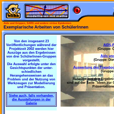
Aids und Grippen, SARS und andere viröse Epidemien
Exemplarische Arbeiten von SchülerInnen
Von den insgesamt 23
Veröffentlichungen während der
AIDS-P
Projektzeit 2002 werden hier
(Gruppe: O
Auszüge aus den Ergebnissen
Aids un
von drei SchülerInnen-Gruppen
(Gruppe: Die
vorgestellt.
Die Auswahl erfolgte unter den
Auswertung des Fragebog
Gesichtspunkten der unter-
(Gruppe
schiedlichen
Herangehensweisen an das
Auszüge aus den Ergebni
Problem und der Nutzung von
sind auf der Seite "Ideen zu
Werkzeugen zur Modellierung
Präsentatione
und Präsentation.
Siehe auch, falls vorhanden,
die Ausstellungen in der
Galerie