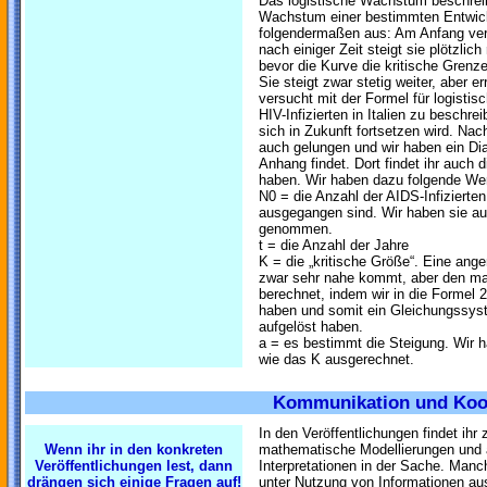
Das logistische Wachstum beschrei
Wachstum einer bestimmten Entwick
folgendermaßen aus: Am Anfang verlä
nach einiger Zeit steigt sie plötzlich
bevor die Kurve die kritische Grenze 
Sie steigt zwar stetig weiter, aber e
versucht mit der Formel für logisti
HIV-Infizierten in Italien zu beschr
sich in Zukunft fortsetzen wird. Nac
auch gelungen und wir haben ein Dia
Anhang findet. Dort findet ihr auch 
haben. Wir haben dazu folgende Wer
N0 = die Anzahl der AIDS-Infizierte
ausgegangen sind. Wir haben sie aus 
genommen.
t = die Anzahl der Jahre
K = die „kritische Größe“. Eine a
zwar sehr nahe kommt, aber den man
berechnet, indem wir in die Formel 
haben und somit ein Gleichungssyst
aufgelöst haben.
a = es bestimmt die Steigung. Wir
wie das K ausgerechnet.
Kommunikation und Koo
In den Veröffentlichungen findet ihr 
Wenn ihr in den konkreten
mathematische Modellierungen und 
Veröffentlichungen lest, dann
Interpretationen in der Sache. Manc
drängen sich einige Fragen auf!
unter Nutzung von Informationen au