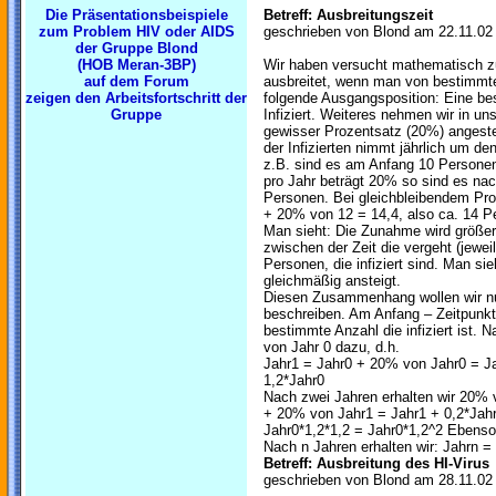
Die Präsentationsbeispiele
Betreff: Ausbreitungszeit
zum Problem HIV oder AIDS
geschrieben von Blond am 22.11.02
der Gruppe Blond
(HOB Meran-3BP)
Wir haben versucht mathematisch zu 
auf dem Forum
ausbreitet, wenn man von bestimm
zeigen den Arbeitsfortschritt der
folgende Ausgangsposition: Eine be
Gruppe
Infiziert. Weiteres nehmen wir in un
gewisser Prozentsatz (20%) angeste
der Infizierten nimmt jährlich um 
z.B. sind es am Anfang 10 Personen 
pro Jahr beträgt 20% so sind es na
Personen. Bei gleichbleibendem Pro
+ 20% von 12 = 14,4, also ca. 14 P
Man sieht: Die Zunahme wird größe
zwischen der Zeit die vergeht (jewei
Personen, die infiziert sind. Man sie
gleichmäßig ansteigt.
Diesen Zusammenhang wollen wir n
beschreiben. Am Anfang – Zeitpunkt 
bestimmte Anzahl die infiziert ist. 
von Jahr 0 dazu, d.h.
Jahr1 = Jahr0 + 20% von Jahr0 = Ja
1,2*Jahr0
Nach zwei Jahren erhalten wir 20% 
+ 20% von Jahr1 = Jahr1 + 0,2*Jahr
Jahr0*1,2*1,2 = Jahr0*1,2^2 Ebenso 
Nach n Jahren erhalten wir: Jahrn = 
Betreff: Ausbreitung des HI-Virus
geschrieben von Blond am 28.11.02