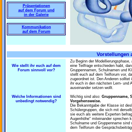
Präsentationen
auf dem Forum und
in der Galerie
Kommunikation
auf dem Forum
Vorstellungen
Zu Beginn der Modellierungsphase, a
Wie stellt ihr euch auf dem
eine Teilfrage entschieden habt, dan
Forum sinnvoll vor?
Gruppennamen, Schulnamen und Klas
stellt euch auf dem Teilforum vor, 
zugeordnet ist. Den Anderen solltet i
ihr euch in den nächsten Lern- und A
auseinander setzen wollt.
Welche Informationen sind
Wichtig sind also:
Gruppenname, Sc
unbedingt notwendig?
Vorgehensweise.
Die Bekanntgabe der Klasse ist desh
Schülergruppen, die sich mit dersel
sie euch als weitere Experten befrag
Augenhöhe" miteinander sprechen k
Schulname und Gruppenname sind w
dem Teilforum die Gesprächsbeiträg