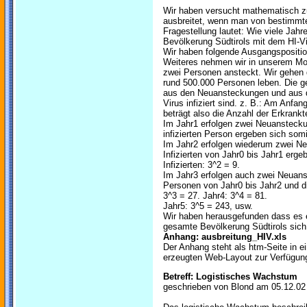
Wir haben versucht mathematisch zu 
ausbreitet, wenn man von bestimm
Fragestellung lautet: Wie viele Jahr
Bevölkerung Südtirols mit dem HI-Viru
Wir haben folgende Ausgangsposition:
Weiteres nehmen wir in unserem Mod
zwei Personen ansteckt. Wir gehen d
rund 500.000 Personen leben. Die ge
aus den Neuansteckungen und aus d
Virus infiziert sind. z. B.: Am Anfang
beträgt also die Anzahl der Erkrankt
Im Jahr1 erfolgen zwei Neuansteck
infizierten Person ergeben sich som
Im Jahr2 erfolgen wiederum zwei Ne
Infizierten von Jahr0 bis Jahr1 erg
Infizierten: 3^2 = 9.
Im Jahr3 erfolgen auch zwei Neuanst
Personen von Jahr0 bis Jahr2 und 
3^3 = 27. Jahr4: 3^4 = 81.
Jahr5: 3^5 = 243, usw.
Wir haben herausgefunden dass es e
gesamte Bevölkerung Südtirols sich
Anhang: ausbreitung_HIV.xls
Der Anhang steht als htm-Seite in 
erzeugten Web-Layout zur Verfügun
Betreff: Logistisches Wachstum
geschrieben von Blond am 05.12.02