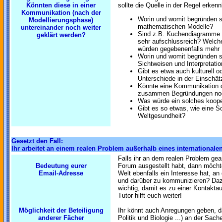
Könnten diese in einer
sollte die Quelle in der Regel erkenn
Kommunikation (nach der
Worin und womit begründen si
Modellierungsphase)
mathematischen Modelle?
untereinander noch weiter
Sind z.B. Kuchendiagramme 
geklärt werden?
sehr aufschlussreich? Welche
würden gegebenenfalls mehr 
Worin und womit begründen si
Sichtweisen und Interpretat
Gibt es etwa auch kulturell o
Unterschiede in der Einschä
Könnte eine Kommunikation d
zusammen Begründungen noc
Was würde ein solches koope
Gibt es so etwas, wie eine So
Weltgesundheit?
Gesetzt den Fall:
Ihr arbeitet an einem realen Problem außerhalb eines internationalen
Falls ihr an dem realen Problem gea
Bedeutung eurer
Forum ausgestellt habt, dann möcht
Email-Adresse
Welt ebenfalls ein Interesse hat, a
und darüber zu kommunizieren? Daz
wichtig, damit es zu einer Kontakt
Tutor hilft euch weiter!
Möglichkeit der Beteiligung
Ihr könnt auch Anregungen geben, d
anderer Fächer
Politik und Biologie ...) an der Sach