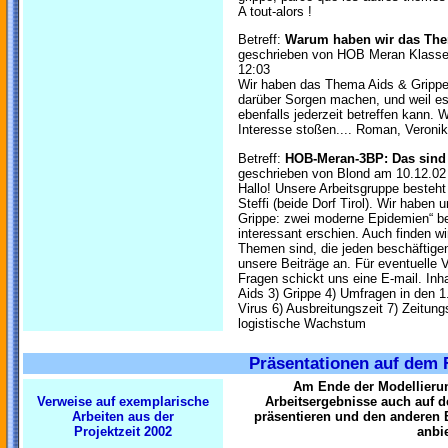
A tout-alors !
Betreff:
Warum haben wir das The
geschrieben von HOB Meran Klasse
12:03
Wir haben das Thema Aids & Grippe 
darüber Sorgen machen, und weil e
ebenfalls jederzeit betreffen kann.
Interesse stoßen.... Roman, Veronik
Betreff:
HOB-Meran-3BP: Das sind 
geschrieben von Blond am 10.12.02
Hallo! Unsere Arbeitsgruppe besteht
Steffi (beide Dorf Tirol). Wir habe
Grippe: zwei moderne Epidemien“ be
interessant erschien. Auch finden wi
Themen sind, die jeden beschäftigen
unsere Beiträge an. Für eventuelle
Fragen schickt uns eine E-mail. Inha
Aids 3) Grippe 4) Umfragen in den 1
Virus 6) Ausbreitungszeit 7) Zeitun
logistische Wachstum
Präsentationen auf dem 
Am Ende der Modellierun
Verweise auf exemplarische
Arbeitsergebnisse auch auf 
Arbeiten aus der
präsentieren und den anderen 
Projektzeit 2002
anbi