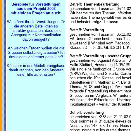
Beispiele für Vorstellungen
Betreff:
Themenbearbeitung
aus dem Projekt 2002
geschrieben von Tussn am 05.11.02
mit einigen Fragen an euch:
Wir bearbeiten das Thema: Infektio
haben das Thema gewählt weil es die
Wie könnt ihr die Vorstellungen für
und belastet! mfg> die tussn
die anderen Beteiligten so
Betreff:
Vorstellung
instruktiv gestalten, dass eine
geschrieben von Tussn am 05.11.02
Anregung zur Kommunikation
Hi! Unsere Gruppe besteht aus Thea
davon ausgeht?
anwesend ]! Wir sind vom Pädagog
Klasse 3D-----> DIE GEILSCHTE 
An welchen Fragen wollen die die
Gruppen selbständig arbeiten? Ist
Betreff:
Vorstellung unserer Grup
das eigentlich immer ganz klar?
geschrieben von Against AIDS am 0
Hallo Südtirol, Hessen und NRW !!!!
Könnt ihr in der Modellierungphase
Wir sind eine fünfköpfige Gruppe 
damit rechnen, von den Anderen
(NRW).Wir, das sind Shkurta, Carol
eine Hilfe zu erhalten?
besuchen die 10te Klasse und besch
„Modellieren mit Mathematik“. Bei d
Thema „AIDS und Grippe: Zwei mode
folgende Fragestellung überlegt hab
Grippeviren im Vergleich. Wir unterte
Häufigkeit der Erkrankung - Übertra
Inkubationszeit - Verlauf der Krankhe
Betreff:
vorstellung
geschrieben von K²B² am 21.11.02 
nous sommes K²B²,quatre élèves de 
Nous avons 14 < x < 17 ans. Nous 
grippe, parce que les autres thèmes