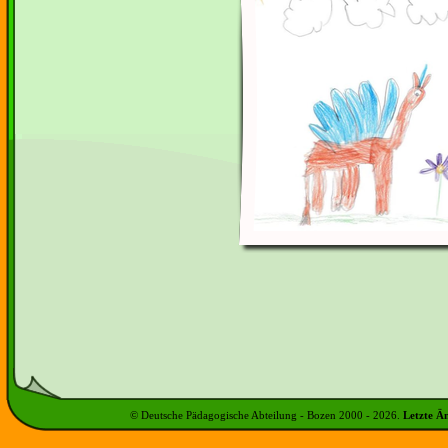
© Deutsche Pädagogische Abteilung - Bozen 2000 -
2026
.
Letzte Ä