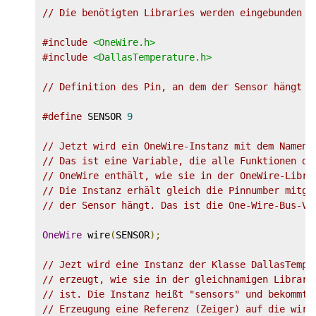
// Die benötigten Libraries werden eingebunden
#include
<OneWire.h>
#include
<DallasTemperature.h>
// Definition des Pin, an dem der Sensor hängt
#define
 SENSOR 
9
// Jetzt wird ein OneWire-Instanz mit dem Namen 
// Das ist eine Variable, die alle Funktionen de
// OneWire enthält, wie sie in der OneWire-Libra
// Die Instanz erhält gleich die Pinnumber mitge
// der Sensor hängt. Das ist die One-Wire-Bus-Ve
OneWire
 wire
(
SENSOR
);
// Jezt wird eine Instanz der Klasse DallasTempe
// erzeugt, wie sie in der gleichnamigen Library
// ist. Die Instanz heißt "sensors" und bekommt 
// Erzeugung eine Referenz (Zeiger) auf die wire