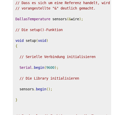
// Dass es sich um eine Referenz handelt, wird d
// vorangestellte "&" deutlich gemacht.
DallasTemperature
 sensors
(&
wire
);
// Die setup()-Funktion
void
 setup
(
void
)
{
// Serielle Verbindung initialisieren
Serial
.
begin
(
9600
);
// Die Library initialisieren
  sensors
.
begin
();
}