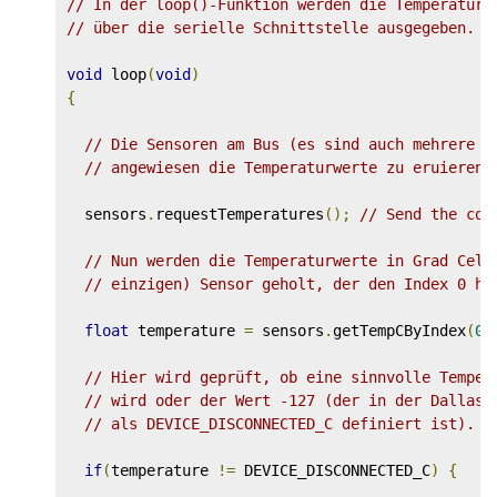
// In der loop()-Funktion werden die Temperaturw
// über die serielle Schnittstelle ausgegeben.
void
 loop
(
void
)
{
// Die Sensoren am Bus (es sind auch mehrere m
// angewiesen die Temperaturwerte zu eruieren
  sensors
.
requestTemperatures
();
// Send the com
// Nun werden die Temperaturwerte in Grad Cels
// einzigen) Sensor geholt, der den Index 0 ha
float
 temperature 
=
 sensors
.
getTempCByIndex
(
0
)
// Hier wird geprüft, ob eine sinnvolle Temper
// wird oder der Wert -127 (der in der DallasT
// als DEVICE_DISCONNECTED_C definiert ist).
if
(
temperature 
!=
 DEVICE_DISCONNECTED_C
)
{