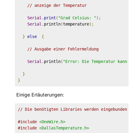
// anzeige der Temperatur
Serial
.
print
(
"Grad Celsius: "
);
Serial
.
println
(
temperature
);
}
else
{
// Ausgabe einer Fehlermeldung
Serial
.
println
(
"Error: Die Temperatur kann n
}
}
Einige Erläuterungen:
// Die benötigten Libraries werden eingebunden
#include
<OneWire.h>
#include
<DallasTemperature.h>