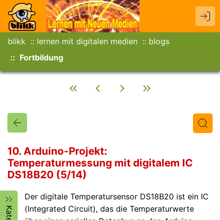
blikk
lernen mit digitalen medien
blogs
Fortbildung
10. Arduino-Projekt:
Temperaturmessung mit digitalem IC
DS18B20 (5/14)
Titel
Text
Autor/in
Der digitale Temperatursensor DS18B20 ist ein IC
(Integrated Circuit), das die Temperaturwerte