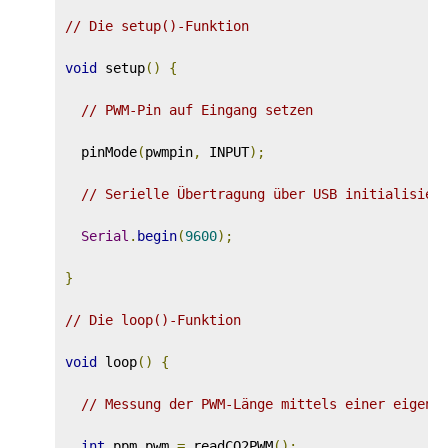
// Die setup()-Funktion
void
 setup
()
{
// PWM-Pin auf Eingang setzen
  pinMode
(
pwmpin
,
 INPUT
);
// Serielle Übertragung über USB initialisier
Serial
.
begin
(
9600
);
}
// Die loop()-Funktion
void
 loop
()
{
// Messung der PWM-Länge mittels einer eigene
int
 ppm_pwm 
=
 readCO2PWM
();