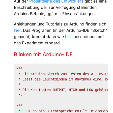
Auf der
Projektseite des Entwicklers
gibt es eine
Beschreibung der zur Verfügung stehenden
Arduino Befehle, ggf. mit Einschränkungen.
Anleitungen und Tutorials zu Arduino finden sich
hier
. Das Programm (in der Arduino-IDE "Sketch"
genannt) kommt dann wie
hier
beschrieben auf
das Experimentierboard.
Blinken mit Arduino-IDE
/**

 * Ein Arduino-Sketch zum Testen des ATTiny-Expe
 * Lässt die Leuchtdioden im Rhythmus eine, beid
 * 

 * Die Konstanten OUTPUT, HIGH und LOW gehören z
 */
/**

 * LED1 an pin 3 (entspricht PB3 lt. MicroCore-K