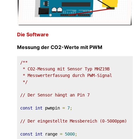
Die Software
Messung der CO2-Werte mit PWM
/**

 * CO2-Messung mit Sensor Typ MHZ19B

 * Messwerterfassung durch PWM-Signal

 */
// Der Sensor hängt an Pin 7
const
int
 pwmpin 
=
7
;
// Der eingestellte Messbereich (0-5000ppm)
const
int
 range 
=
5000
;