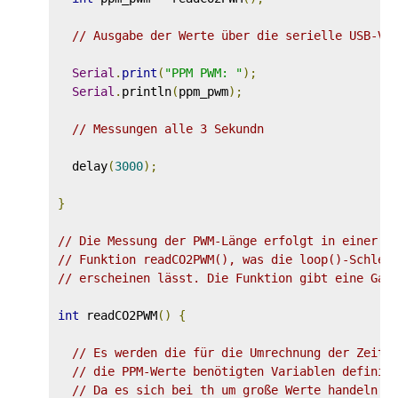
// Ausgabe der Werte über die serielle USB-Ve
Serial
.
print
(
"PPM PWM: "
);
Serial
.
println
(
ppm_pwm
);
// Messungen alle 3 Sekundn
  delay
(
3000
);
}
// Die Messung der PWM-Länge erfolgt in einer e
// Funktion readCO2PWM(), was die loop()-Schlei
// erscheinen lässt. Die Funktion gibt eine Gan
int
 readCO2PWM
()
{
// Es werden die für die Umrechnung der Zeitd
// die PPM-Werte benötigten Variablen definie
// Da es sich bei th um große Werte handeln k