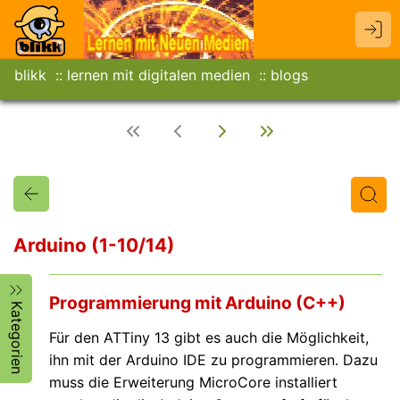
blikk
lernen mit digitalen medien
blogs
Arduino (1-10/14)
Titel
Text
Autor/in
Programmierung mit Arduino (C++)
Kategorien
Für den ATTiny 13 gibt es auch die Möglichkeit,
ihn mit der Arduino IDE zu programmieren. Dazu
muss die Erweiterung MicroCore installiert