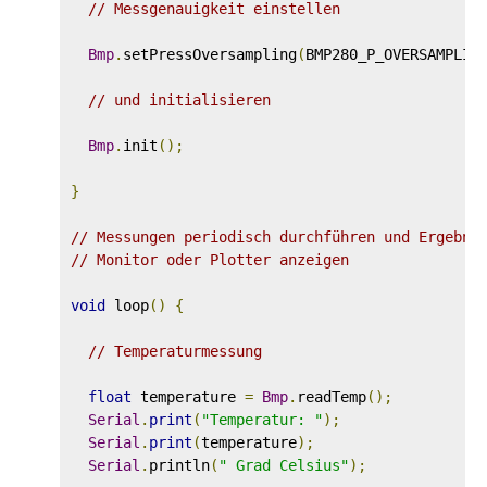
// Messgenauigkeit einstellen
Bmp
.
setPressOversampling
(
BMP280_P_OVERSAMPLIN
// und initialisieren
Bmp
.
init
();
}
// Messungen periodisch durchführen und Ergebni
// Monitor oder Plotter anzeigen
void
 loop
()
{
// Temperaturmessung
float
 temperature 
=
Bmp
.
readTemp
();
Serial
.
print
(
"Temperatur: "
);
Serial
.
print
(
temperature
);
Serial
.
println
(
" Grad Celsius"
);