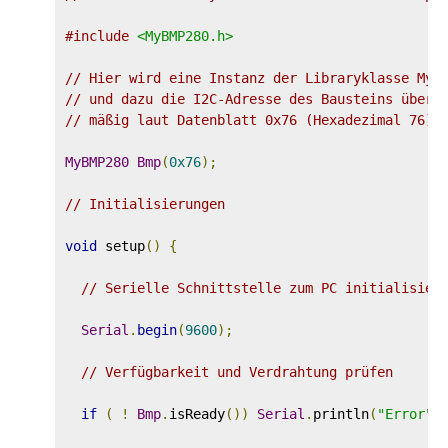
#include
<MyBMP280.h>
// Hier wird eine Instanz der Libraryklasse MyB
// und dazu die I2C-Adresse des Bausteins überg
// mäßig laut Datenblatt 0x76 (Hexadezimal 76).
MyBMP280
Bmp
(
0x76
);
// Initialisierungen
void
 setup
()
{
// Serielle Schnittstelle zum PC initialisier
Serial
.
begin
(
9600
);
// Verfügbarkeit und Verdrahtung prüfen
if
(
!
Bmp
.
isReady
())
Serial
.
println
(
"Error"
)