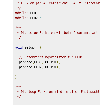
 * LED2 an pin 4 (entpsricht PB4 lt. MicroCore-K
 */
#define
 LED1 
3
#define
 LED2 
4
/**

 * Die setup-Funktion wir beim Programmstart nur
 */
void
 setup
()
{
// Datenrichtungsregister für LEDs
  pinMode
(
LED1
,
 OUTPUT
);
  pinMode
(
LED2
,
 OUTPUT
);
}
/**

 * Die loop-Funktion wird in einer Endlosschleif
 */