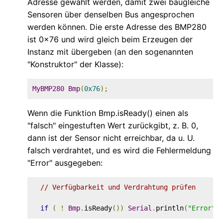
Adresse gewählt werden, damit zwei baugleiche
Sensoren über denselben Bus angesprochen
werden können. Die erste Adresse des BMP280
ist 0x76 und wird gleich beim Erzeugen der
Instanz mit übergeben (an den sogenannten
"Konstruktor" der Klasse):
MyBMP280
Bmp
(
0x76
);
Wenn die Funktion Bmp.isReady() einen als
"falsch" eingestuften Wert zurückgibt, z. B. 0,
dann ist der Sensor nicht erreichbar, da u. U.
falsch verdrahtet, und es wird die Fehlermeldung
"Error" ausgegeben:
// Verfügbarkeit und Verdrahtung prüfen
if
(
!
Bmp
.
isReady
())
Serial
.
println
(
"Error"
)