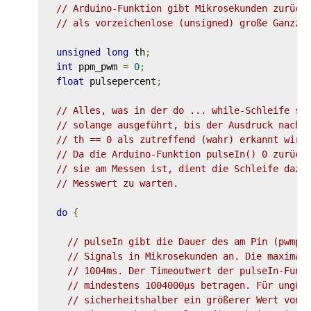
// Arduino-Funktion gibt Mikrosekunden zurück
// als vorzeichenlose (unsigned) große Ganzza
unsigned
long
 th
;
int
 ppm_pwm 
=
0
;
float
 pulsepercent
;
// Alles, was in der do ... while-Schleife st
// solange ausgeführt, bis der Ausdruck nach 
// th == 0 als zutreffend (wahr) erkannt wird
// Da die Arduino-Funktion pulseIn() 0 zurück
// sie am Messen ist, dient die Schleife dazu
// Messwert zu warten.
do
{
// pulseIn gibt die Dauer des am Pin (pwmpi
// Signals in Mikrosekunden an. Die maximal
// 1004ms. Der Timeoutwert der pulseIn-Funk
// mindestens 1004000µs betragen. Für ungün
// sicherheitshalber ein größerer Wert von 