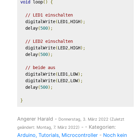
void
 loop
()
{
// LED1 einschalten
  digitalWrite
(
LED1
,
HIGH
);
  delay
(
500
);
// LED2 einschalten
  digitalWrite
(
LED2
,
HIGH
);
  delay
(
500
);
// beide aus
  digitalWrite
(
LED1
,
LOW
);
  digitalWrite
(
LED2
,
LOW
);
  delay
(
500
);
}
Angerer Harald
-
Donnerstag, 3. März 2022
(Zuletzt
-
- Kategorien:
geändert: Montag, 7. März 2022)
Arduino
Tutorials
Microcontroller
-
Noch kein