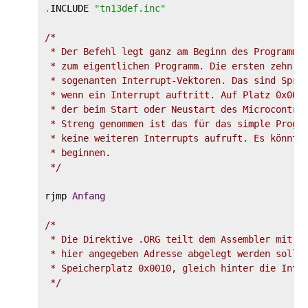
.
INCLUDE 
"tn13def.inc"
/*

 * Der Befehl legt ganz am Beginn des Programmsp
 * zum eigentlichen Programm. Die ersten zehn Sp
 * sogenanten Interrupt-Vektoren. Das sind Sprun
 * wenn ein Interrupt auftritt. Auf Platz 0x0000
 * der beim Start oder Neustart des Microcontrol
 * Streng genommen ist das für das simple Progra
 * keine weiteren Interrupts aufruft. Es könnte 
 * beginnen.

 */
rjmp 
Anfang
/*

 * Die Direktive .ORG teilt dem Assembler mit, d
 * hier angegeben Adresse abgelegt werden sollen
 * Speicherplatz 0x0010, gleich hinter die Inter
 */