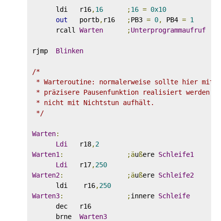
      ldi   r16
,
16
;
16
=
0x10
out
   portb
,
r16   
;
PB3 
=
0
,
 PB4 
=
1
      rcall 
Warten
;
Unterprogrammaufruf
rjmp  
Blinken
/*

 * Warteroutine: normalerweise sollte hier mit H
 * präzisere Pausenfunktion realisiert werden - 
 * nicht mit Nichtstun aufhält.

 */
Warten
:
Ldi
   r18
,
2
Warten1
:
;ä
u
ß
ere 
Schleife1
Ldi
   r17
,
250
Warten2
:
;ä
u
ß
ere 
Schleife2
      ldi    r16
,
250
Warten3
:
;
innere 
Schleife
      dec   r16

      brne  
Warten3