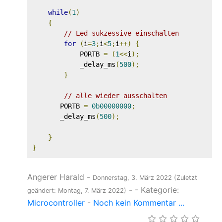
while
(
1
)
{
// Led sukzessive einschalten
for
(
i
=
3
;
i
<
5
;
i
++)
{
            PORTB 
=
(
1
<<
i
);
            _delay_ms
(
500
);
}
// alle wieder ausschalten
       PORTB 
=
0b00000000
;
       _delay_ms
(
500
);
}
}
Angerer Harald
-
Donnerstag, 3. März 2022
(Zuletzt
-
- Kategorie:
geändert: Montag, 7. März 2022)
Microcontroller
-
Noch kein Kommentar ...