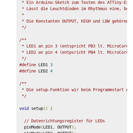
 * Ein Arduino-Sketch zum Testen des ATTiny-Expe
 * Lässt die Leuchtdioden im Rhythmus eine, beid
 * 

 * Die Konstanten OUTPUT, HIGH und LOW gehören z
 */
/**

 * LED1 an pin 3 (entspricht PB3 lt. MicroCore-K
 * LED2 an pin 4 (entpsricht PB4 lt. MicroCore-K
 */
#define
 LED1 
3
#define
 LED2 
4
/**

 * Die setup-Funktion wir beim Programmstart nur
 */
void
 setup
()
{
// Datenrichtungsregister für LEDs
  pinMode
(
LED1
,
 OUTPUT
);