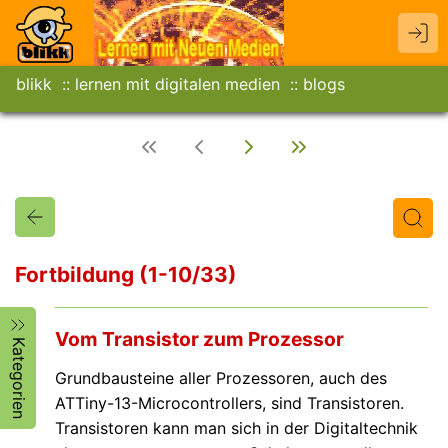
blikk
lernen mit digitalen medien
blogs
Fortbildung (1-10/33)
Titel
Text
Autor/in
Vom Transistor zum Prozessor
Kategorien
Grundbausteine aller Prozessoren, auch des
ATTiny-13-Microcontrollers, sind Transistoren.
Transistoren kann man sich in der Digitaltechnik