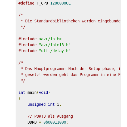
#define
 F_CPU 
1200000UL
/*

 * Die Standardbibliotheken werden eingebunden

 */
#include
<avr/io.h>
#include
"avr/iotn13.h"
#include
"util/delay.h"
/*

 * Das Hauptprogramm: Nach der Setup-phase, in d
 * gesetzt werden geht das Programm in eine Endl
 */
int
 main
(
void
)
{
unsigned
int
 i
;
// PORTB als Ausgang
    DDRB 
=
0b00011000
;