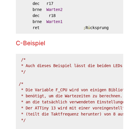
      dec   r17

      brne  
Warten2
      dec    r18

      brne  
Warten1
      ret                   
;
R
ü
C-Beispiel
/*

 * Auch dieses Beispiel lässt die beiden LEDs de
 */
/*

 * Die Variable F_CPU wird von einigen Bibliothe
 * benötigt, um die Wartezeiten zu berechnen. Da
 * an die tatsächlich verwendeten Einstellungen 
 * Der ATTiny 13 wird mit einer voreingestellten
 * (teilt die Taktfrequenz herunter) von 8 ausge
 */