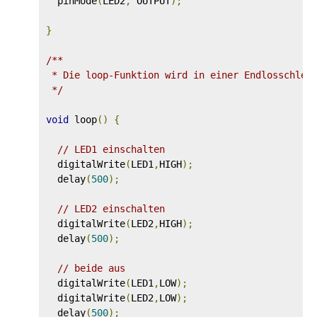
  pinMode
(
LED2
,
 OUTPUT
);
}
/**

 * Die loop-Funktion wird in einer Endlosschleif
 */
void
 loop
()
{
// LED1 einschalten
  digitalWrite
(
LED1
,
HIGH
);
  delay
(
500
);
// LED2 einschalten
  digitalWrite
(
LED2
,
HIGH
);
  delay
(
500
);
// beide aus
  digitalWrite
(
LED1
,
LOW
);
  digitalWrite
(
LED2
,
LOW
);
  delay
(
500
);