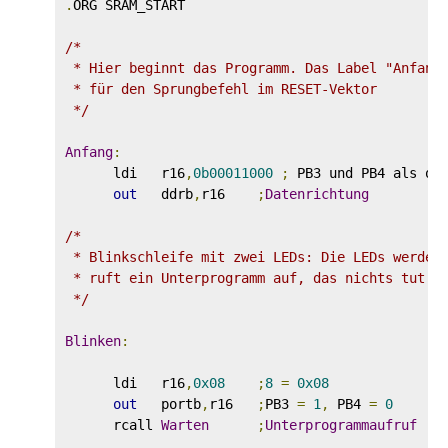
.
ORG SRAM_START

/* 

 * Hier beginnt das Programm. Das Label "Anfang"
 * für den Sprungbefehl im RESET-Vektor

 */
Anfang
:
      ldi   r16
,
0b00011000
;
 PB3 und PB4 als out
out
   ddrb
,
r16    
;
Datenrichtung
/*

 * Blinkschleife mit zwei LEDs: Die LEDs werden 
 * ruft ein Unterprogramm auf, das nichts tut au
 */
Blinken
:
      ldi   r16
,
0x08
;
8
=
0x08
out
   portb
,
r16   
;
PB3 
=
1
,
 PB4 
=
0
      rcall 
Warten
;
Unterprogrammaufruf