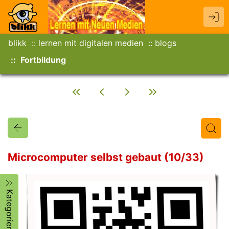
blikk
lernen mit digitalen medien
blogs
Fortbildung
Microcomputer selbst gebaut (10/33)
Titel
Text
Autor/in
Kategorien