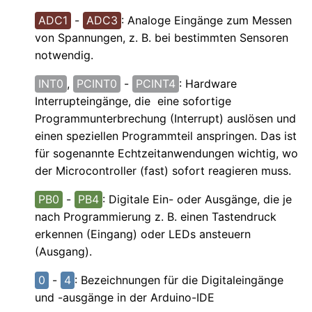
ADC1
-
ADC3
: Analoge Eingänge zum Messen
von Spannungen, z. B. bei bestimmten Sensoren
notwendig.
INT0
,
PCINT0
-
PCINT4
: Hardware
Interrupteingänge, die eine sofortige
Programmunterbrechung (Interrupt) auslösen und
einen speziellen Programmteil anspringen. Das ist
für sogenannte Echtzeitanwendungen wichtig, wo
der Microcontroller (fast) sofort reagieren muss.
PB0
-
PB4
: Digitale Ein- oder Ausgänge, die je
nach Programmierung z. B. einen Tastendruck
erkennen (Eingang) oder LEDs ansteuern
(Ausgang).
0
-
4
: Bezeichnungen für die Digitaleingänge
und -ausgänge in der Arduino-IDE