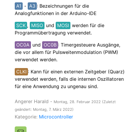
A1
-
A3
: Bezeichnungen für die
Analogfunktionen in der Arduino-IDE
SCK
,
MISO
und
MOSI
werden für die
Programmübertragung verwendet.
OC0A
und
OC0B
: Timergesteuere Ausgänge,
die vor allem für Pulsweitenmodulation (PWM)
verwendet werden.
CLKI
: Kann für einen externen Zeitgeber (Quarz)
verwendet werden, falls die internen Oszillatoren
für eine Anwendung zu ungenau sind.
Angerer Harald
-
Montag, 28. Februar 2022
(Zuletzt
geändert: Montag, 7. März 2022)
Kategorie:
Microcontroller