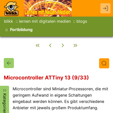
blikk
lernen mit digitalen medien
blogs
Fortbildung
Microcontroller ATTiny 13 (9/33)
Microcontroller sind Miniatur-Prozessoren, die mit
Titel
Text
Autor/in
geringem Aufwand in eigene Schaltungen
Kategorien
eingebaut werden können. Es gibt verschiedene
Anbieter mit jeweils großem Produktumfang.