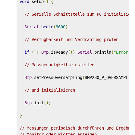
void
 setup
()
{
// Serielle Schnittstelle zum PC initialisier
Serial
.
begin
(
9600
);
// Verfügbarkeit und Verdrahtung prüfen
if
(
!
Bmp
.
isReady
())
Serial
.
println
(
"Error"
)
// Messgenauigkeit einstellen
Bmp
.
setPressOversampling
(
BMP280_P_OVERSAMPLIN
// und initialisieren
Bmp
.
init
();
}
// Messungen periodisch durchführen und Ergebni
// Monitor oder Plotter anzeigen