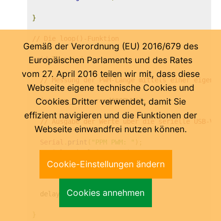
}
// Die loop()-Funktion
Gemäß der Verordnung (EU) 2016/679 des
Europäischen Parlaments und des Rates
void
 loop
()
{
vom 27. April 2016 teilen wir mit, dass diese
// Messung der PWM-Länge mittels einer eigene
Webseite eigene technische Cookies und
Cookies Dritter verwendet, damit Sie
int
 ppm_pwm 
=
 readCO2PWM
();
effizient navigieren und die Funktionen der
// Ausgabe der Werte über die serielle USB-Ve
Webseite einwandfrei nutzen können.
Serial
.
print
(
"PPM PWM: "
);
Serial
.
println
(
ppm_pwm
);
Cookie-Einstellungen ändern
// Messungen alle 3 Sekundn
Cookies annehmen
  delay
(
3000
);
}