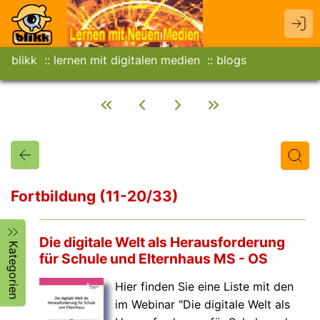
blikk
lernen mit digitalen medien
blogs
Fortbildung (11-20/33)
Titel
Text
Autor/in
Die digitale Welt als Herausforderung
Kategorien
für Schule und Elternhaus MS - OS
Hier finden Sie eine Liste mit den
im Webinar "Die digitale Welt als