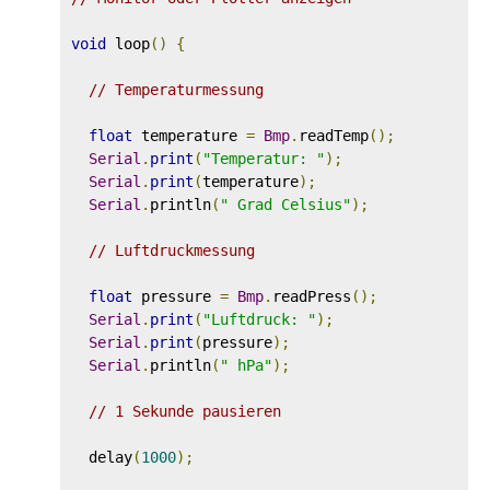
void
 loop
()
{
// Temperaturmessung
float
 temperature 
=
Bmp
.
readTemp
();
Serial
.
print
(
"Temperatur: "
);
Serial
.
print
(
temperature
);
Serial
.
println
(
" Grad Celsius"
);
// Luftdruckmessung
float
 pressure 
=
Bmp
.
readPress
();
Serial
.
print
(
"Luftdruck: "
);
Serial
.
print
(
pressure
);
Serial
.
println
(
" hPa"
);
// 1 Sekunde pausieren
  delay
(
1000
);