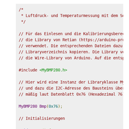
/*

 * Luftdruck- und Temperaturmessung mit dem Sens
 */
// Für das Einlesen und die Kalibrierungsberech
// die Library von Retian (https://arduino-proj
// verwendet. Die entsprechenden Dateien dazu i
// Libraryverzeichnis kopieren. Die Library ver
// die Wire-Library von Arduino. Auf die entspr
#include
<MyBMP280.h>
// Hier wird eine Instanz der Libraryklasse MyB
// und dazu die I2C-Adresse des Bausteins überg
// mäßig laut Datenblatt 0x76 (Hexadezimal 76).
MyBMP280
Bmp
(
0x76
);
// Initialisierungen