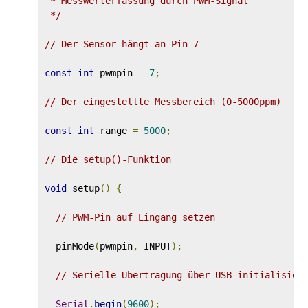
 * Messwerterfassung durch PWM-Signal

 */
// Der Sensor hängt an Pin 7
const
int
 pwmpin 
=
7
;
// Der eingestellte Messbereich (0-5000ppm)
const
int
 range 
=
5000
;
// Die setup()-Funktion
void
 setup
()
{
// PWM-Pin auf Eingang setzen
  pinMode
(
pwmpin
,
 INPUT
);
// Serielle Übertragung über USB initialisier
Serial
.
begin
(
9600
);