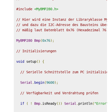
#include
<MyBMP280.h>
// Hier wird eine Instanz der Libraryklasse MyB
// und dazu die I2C-Adresse des Bausteins überg
// mäßig laut Datenblatt 0x76 (Hexadezimal 76).
MyBMP280
Bmp
(
0x76
);
// Initialisierungen
void
 setup
()
{
// Serielle Schnittstelle zum PC initialisier
Serial
.
begin
(
9600
);
// Verfügbarkeit und Verdrahtung prüfen
if
(
!
Bmp
.
isReady
())
Serial
.
println
(
"Error"
)