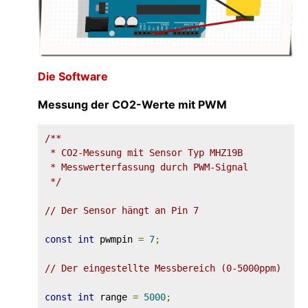
Die Software
Messung der CO2-Werte mit PWM
/**

 * CO2-Messung mit Sensor Typ MHZ19B

 * Messwerterfassung durch PWM-Signal

 */
// Der Sensor hängt an Pin 7
const
int
 pwmpin 
=
7
;
// Der eingestellte Messbereich (0-5000ppm)
const
int
 range 
=
5000
;