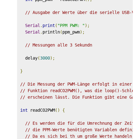
// Ausgabe der Werte über die serielle USB-Ve
Serial
.
print
(
"PPM PWM: "
);
Serial
.
println
(
ppm_pwm
);
// Messungen alle 3 Sekundn
  delay
(
3000
);
}
// Die Messung der PWM-Länge erfolgt in einer e
// Funktion readCO2PWM(), was die loop()-Schlei
// erscheinen lässt. Die Funktion gibt eine Gan
int
 readCO2PWM
()
{
// Es werden die für die Umrechnung der Zeitd
// die PPM-Werte benötigten Variablen definie
// Da es sich bei th um große Werte handeln k