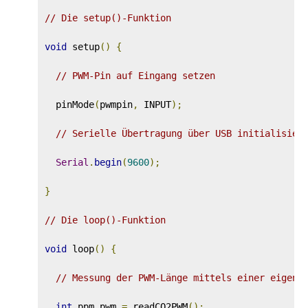
// Die setup()-Funktion
void
 setup
()
{
// PWM-Pin auf Eingang setzen
  pinMode
(
pwmpin
,
 INPUT
);
// Serielle Übertragung über USB initialisier
Serial
.
begin
(
9600
);
}
// Die loop()-Funktion
void
 loop
()
{
// Messung der PWM-Länge mittels einer eigene
int
 ppm_pwm 
=
 readCO2PWM
();