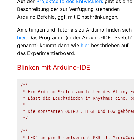
Auf der
Projektseite des Entwicklers
gibt es eine
Beschreibung der zur Verfügung stehenden
Arduino Befehle, ggf. mit Einschränkungen.
Anleitungen und Tutorials zu Arduino finden sich
hier
. Das Programm (in der Arduino-IDE "Sketch"
genannt) kommt dann wie
hier
beschrieben auf
das Experimentierboard.
Blinken mit Arduino-IDE
/**

 * Ein Arduino-Sketch zum Testen des ATTiny-Expe
 * Lässt die Leuchtdioden im Rhythmus eine, beid
 * 

 * Die Konstanten OUTPUT, HIGH und LOW gehören z
 */
/**

 * LED1 an pin 3 (entspricht PB3 lt. MicroCore-K