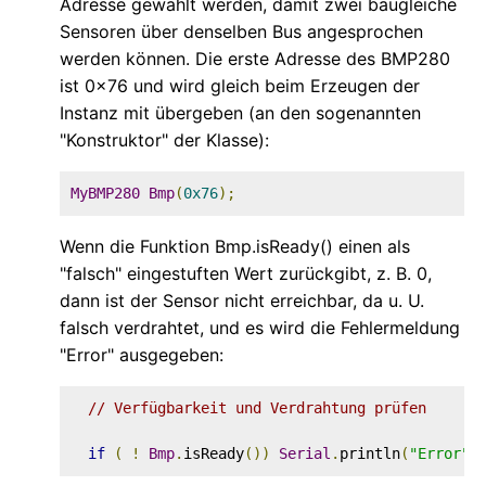
Adresse gewählt werden, damit zwei baugleiche
Sensoren über denselben Bus angesprochen
werden können. Die erste Adresse des BMP280
ist 0x76 und wird gleich beim Erzeugen der
Instanz mit übergeben (an den sogenannten
"Konstruktor" der Klasse):
MyBMP280
Bmp
(
0x76
);
Wenn die Funktion Bmp.isReady() einen als
"falsch" eingestuften Wert zurückgibt, z. B. 0,
dann ist der Sensor nicht erreichbar, da u. U.
falsch verdrahtet, und es wird die Fehlermeldung
"Error" ausgegeben:
// Verfügbarkeit und Verdrahtung prüfen
if
(
!
Bmp
.
isReady
())
Serial
.
println
(
"Error"
)