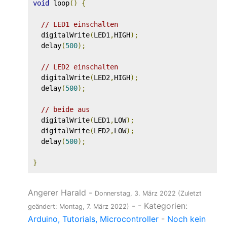
void
 loop
()
{
// LED1 einschalten
  digitalWrite
(
LED1
,
HIGH
);
  delay
(
500
);
// LED2 einschalten
  digitalWrite
(
LED2
,
HIGH
);
  delay
(
500
);
// beide aus
  digitalWrite
(
LED1
,
LOW
);
  digitalWrite
(
LED2
,
LOW
);
  delay
(
500
);
}
Angerer Harald
-
Donnerstag, 3. März 2022
(Zuletzt
-
- Kategorien:
geändert: Montag, 7. März 2022)
Arduino
Tutorials
Microcontroller
-
Noch kein