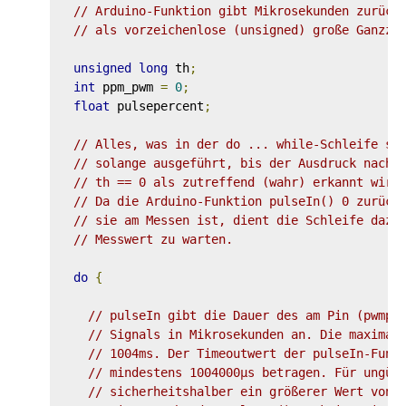
// Arduino-Funktion gibt Mikrosekunden zurück
// als vorzeichenlose (unsigned) große Ganzza
unsigned
long
 th
;
int
 ppm_pwm 
=
0
;
float
 pulsepercent
;
// Alles, was in der do ... while-Schleife st
// solange ausgeführt, bis der Ausdruck nach 
// th == 0 als zutreffend (wahr) erkannt wird
// Da die Arduino-Funktion pulseIn() 0 zurück
// sie am Messen ist, dient die Schleife dazu
// Messwert zu warten.
do
{
// pulseIn gibt die Dauer des am Pin (pwmpi
// Signals in Mikrosekunden an. Die maximal
// 1004ms. Der Timeoutwert der pulseIn-Funk
// mindestens 1004000µs betragen. Für ungün
// sicherheitshalber ein größerer Wert von 