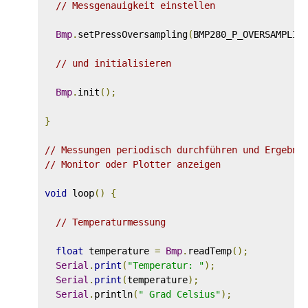
// Messgenauigkeit einstellen
Bmp
.
setPressOversampling
(
BMP280_P_OVERSAMPLIN
// und initialisieren
Bmp
.
init
();
}
// Messungen periodisch durchführen und Ergebni
// Monitor oder Plotter anzeigen
void
 loop
()
{
// Temperaturmessung
float
 temperature 
=
Bmp
.
readTemp
();
Serial
.
print
(
"Temperatur: "
);
Serial
.
print
(
temperature
);
Serial
.
println
(
" Grad Celsius"
);