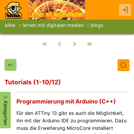
blikk
lernen mit digitalen medien
blogs
Tutorials (1-10/12)
Titel
Text
Autor/in
Programmierung mit Arduino (C++)
Kategorien
Für den ATTiny 13 gibt es auch die Möglichkeit,
ihn mit der Arduino IDE zu programmieren. Dazu
muss die Erweiterung MicroCore installiert