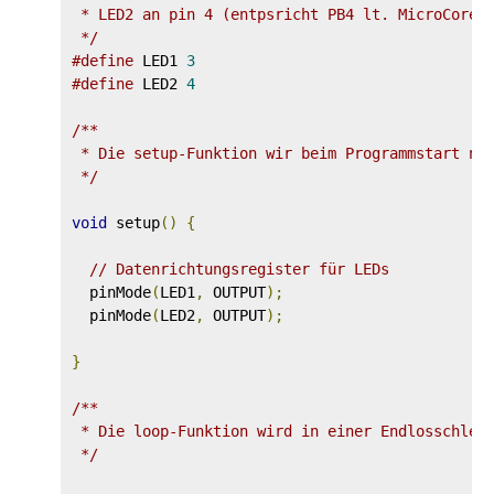
 * LED2 an pin 4 (entpsricht PB4 lt. MicroCore-K
 */
#define
 LED1 
3
#define
 LED2 
4
/**

 * Die setup-Funktion wir beim Programmstart nur
 */
void
 setup
()
{
// Datenrichtungsregister für LEDs
  pinMode
(
LED1
,
 OUTPUT
);
  pinMode
(
LED2
,
 OUTPUT
);
}
/**

 * Die loop-Funktion wird in einer Endlosschleif
 */