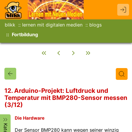
blikk
lernen mit digitalen medien
blogs
Fortbildung
12. Arduino-Projekt: Luftdruck und
Temperatur mit BMP280-Sensor messen
(3/12)
Titel
Text
Autor/in
Die Hardware
Der Sensor BMP280 kann wegen seiner winzig