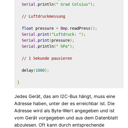
Serial
.
println
(
" Grad Celsius"
);
// Luftdruckmessung
float
 pressure 
=
Bmp
.
readPress
();
Serial
.
print
(
"Luftdruck: "
);
Serial
.
print
(
pressure
);
Serial
.
println
(
" hPa"
);
// 1 Sekunde pausieren
  delay
(
1000
);
}
Jedes Gerät, das am I2C-Bus hängt, muss eine
Adresse haben, unter der es erreichbar ist. Die
Adresse wird als Byte-Wert angegeben und ist
vom Gerät vorgegeben und aus dem Datenblatt
abzulesen. Oft kann durch entsprechende