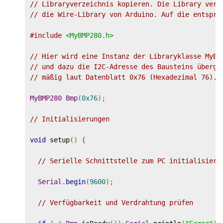
// Libraryverzeichnis kopieren. Die Library verw
// die Wire-Library von Arduino. Auf die entspre
#include
<MyBMP280.h>
// Hier wird eine Instanz der Libraryklasse MyBM
// und dazu die I2C-Adresse des Bausteins überge
// mäßig laut Datenblatt 0x76 (Hexadezimal 76).
MyBMP280
Bmp
(
0x76
);
// Initialisierungen
void
 setup
()
{
// Serielle Schnittstelle zum PC initialisiere
Serial
.
begin
(
9600
);
// Verfügbarkeit und Verdrahtung prüfen