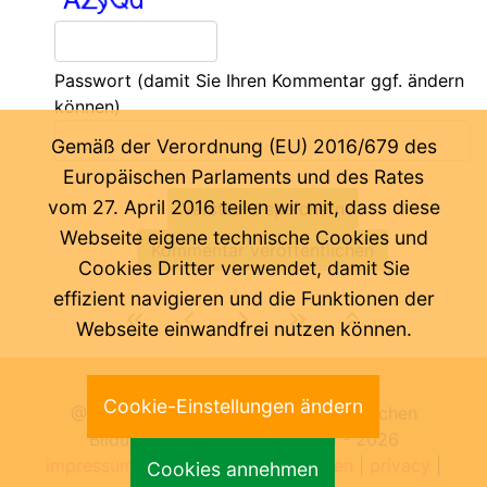
Passwort
(damit Sie Ihren Kommentar ggf. ändern
können)
Gemäß der Verordnung (EU) 2016/679 des
Europäischen Parlaments und des Rates
vom 27. April 2016 teilen wir mit, dass diese
Webseite eigene technische Cookies und
Cookies Dritter verwendet, damit Sie
effizient navigieren und die Funktionen der
Webseite einwandfrei nutzen können.
Letzte Änderung:
07.08.2026
Cookie-Einstellungen ändern
@ Pädagogische Abteilung der Deutschen
Bildungsdirektion Bozen 2000 -
2026
impressum
|
benutzungsbedingungen
|
privacy
|
Cookies annehmen