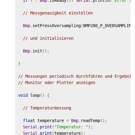
if
(
!
Bmp
.
isReady
())
Serial
.
println
(
"Error"
);
// Messgenauigkeit einstellen
Bmp
.
setPressOversampling
(
BMP280_P_OVERSAMPLING
// und initialisieren
Bmp
.
init
();
}
// Messungen periodisch durchführen und Ergebnis
// Monitor oder Plotter anzeigen
void
 loop
()
{
// Temperaturmessung
float
 temperature 
=
Bmp
.
readTemp
();
Serial
.
print
(
"Temperatur: "
);
Serial
.
print
(
temperature
);