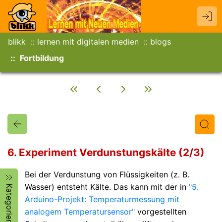
blikk
lernen mit digitalen medien
blogs
Fortbildung
6. Experiment Verdunstungskälte (2/3)
Bei der Verdunstung von Flüssigkeiten (z. B.
Titel
Text
Autor/in
Wasser) entsteht Kälte. Das kann mit der in
"5.
Kategorien
Arduino-Projekt: Temperaturmessung mit
analogem Temperatursensor"
vorgestellten