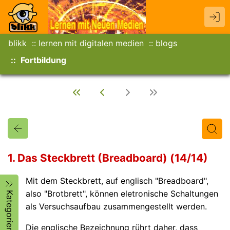
blikk
lernen mit digitalen medien
blogs
Fortbildung
1. Das Steckbrett (Breadboard) (14/14)
Mit dem Steckbrett, auf englisch "Breadboard",
Titel
Text
Autor/in
also "Brotbrett", können eletronische Schaltungen
Kategorien
als Versuchsaufbau zusammengestellt werden.
Die englische Bezeichnung rührt daher, dass