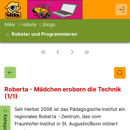
blikk
robots
blogs
Roboter und Programmieren
Roberta - Mädchen erobern die Technik
(1/1)
Titel
Text
Autor/in
Seit Herbst 2006 ist das Pädagogische Institut ein
regionales Roberta - Zentrum, das vom
Kategorien
Fraunhofer-Institut in St. Augustin/Bonn initiiert