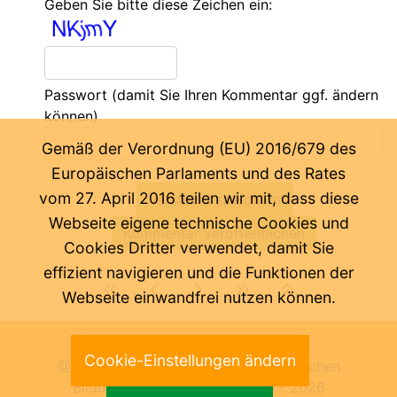
Geben Sie bitte diese Zeichen ein:
Passwort
(damit Sie Ihren Kommentar ggf. ändern
können)
Gemäß der Verordnung (EU) 2016/679 des
Europäischen Parlaments und des Rates
vom 27. April 2016 teilen wir mit, dass diese
Webseite eigene technische Cookies und
Cookies Dritter verwendet, damit Sie
effizient navigieren und die Funktionen der
Webseite einwandfrei nutzen können.
Letzte Änderung:
06.08.2026
Cookie-Einstellungen ändern
@ Pädagogische Abteilung der Deutschen
Bildungsdirektion Bozen 2000 -
2026