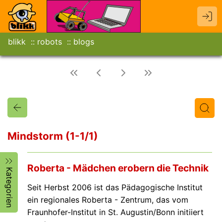
blikk
robots
blogs
Mindstorm (1-1/1)
Titel
Text
Autor/in
Roberta - Mädchen erobern die Technik
Kategorien
Seit Herbst 2006 ist das Pädagogische Institut
ein regionales Roberta - Zentrum, das vom
Fraunhofer-Institut in St. Augustin/Bonn initiiert