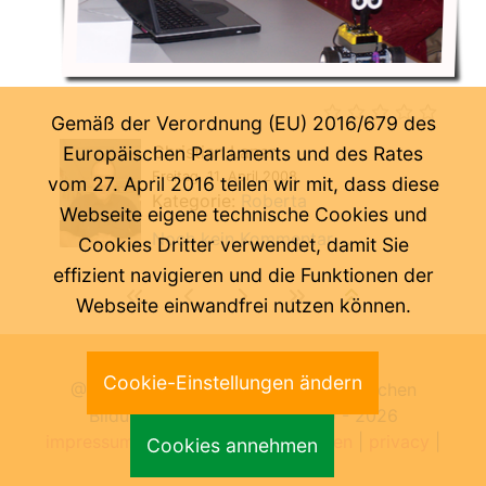
Gemäß der Verordnung (EU) 2016/679 des
Christian Laner
Europäischen Parlaments und des Rates
Freitag, 11. April 2008
vom 27. April 2016 teilen wir mit, dass diese
Kategorie:
Roberta
Webseite eigene technische Cookies und
Noch kein Kommentar ...
Cookies Dritter verwendet, damit Sie
effizient navigieren und die Funktionen der
Webseite einwandfrei nutzen können.
Letzte Änderung:
07.08.2026
Cookie-Einstellungen ändern
@ Pädagogische Abteilung der Deutschen
Bildungsdirektion Bozen 2000 -
2026
impressum
|
benutzungsbedingungen
|
privacy
|
Cookies annehmen
cookies